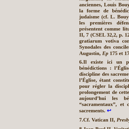
anciennes, Louis Bouy
la forme de bénédic
judaïsme (cf. L. Bouy
les premières défen
présentent comme lit
II, 7 (CSEL 32,2, p. 12
gratiarum votiva co
Synodales des concil
Augustin,
Ep
175 et 17
6.Il existe ici un p
bénédictions : l’Égl
discipline des sacreme
l’Église, étant const
pour régler la discip
prolongement de cett
aujourd’hui les bé
“sacramentaux”, et c
sacrements.
↩
7.Cf. Vatican II,
Presb
8.Jean-Paul II,
Veritat