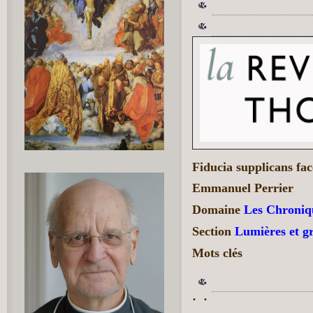
Fiducia supplicans face
Emmanuel Perrier
Domaine
Les Chroniq
Section
Lumières et gr
Mots clés
·
·