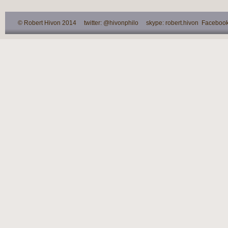
© Robert Hivon 2014 twitter: @hivonphilo skype: robert.hivon Facebook