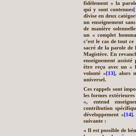
fidèlement » la parole
qui y sont contenues
[
divise en deux catégor
un enseignement sans 
de manière solennelle
un « complet hommage
c’est le cas de tout ce
sacré de la parole de 
Magistère. En revanche
enseignement assisté 
être reçu avec un « 
volonté »
[13]
, alors m
universel.
Ces rappels sont impor
les formes extérieures
», entend enseigne
contribution spécifiq
développement »
[14]
.
suivante :
« Il est possible de bén