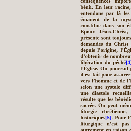
conséquences import
bénir. En leur racine,
entendons par là les
émanent de la mysté
constitue dans son êt
Époux Jésus-Christ,
présente sont toujours
demandes du Christ 
depuis l’origine, l’Ég
d’obtenir de nombreux 
libération du péché
[4
l’Église. On pourrait 
il est fait pour assure
vers l’homme et de l
selon une systole dif
une diastole recueil
résulte que les bénédi
sacrée. On peut même
liturgie chrétienn
historiques
[5]
. Pour l
liturgique n’est pa
autrement en raison de