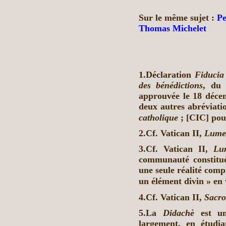
Sur le même sujet :
Pe
Thomas Michelet
1.Déclaration
Fiducia 
des bénédictions
, du 
approuvée le 18 déce
deux autres abréviat
catholique
; [CIC] po
2.Cf. Vatican II,
Lume
3.Cf. Vatican II,
Lu
communauté constitué
une seule réalité com
un élément divin » en 
4.Cf. Vatican II,
Sacro
5.La
Didachè
est un
largement, en étudia