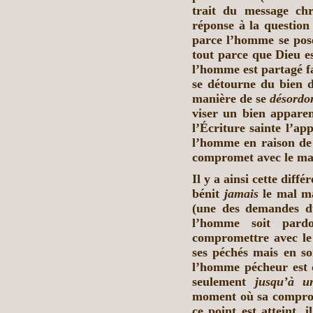
trait du message ch
réponse à la question
parce l’homme se pose
tout parce que Dieu es
l’homme est partagé fa
se détourne du bien d
manière de se
désordo
viser un bien apparen
l’Écriture sainte l’ap
l’homme en raison de 
compromet avec le ma
Il y a ainsi cette dif
bénit
jamais
le mal m
(une des demandes 
l’homme soit pard
compromettre avec le 
ses péchés mais en so
l’homme pécheur est c
seulement
jusqu’à u
moment où sa comprom
ce point est atteint, 