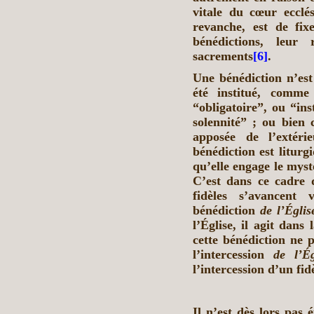
vitale du cœur ecclé
revanche, est de fix
bénédictions, leur
sacrements
[6]
.
Une bénédiction n’est
été institué, comme s
“obligatoire”, ou “ins
solennité” ; ou bien 
apposée de l’extéri
bénédiction est litur
qu’elle engage le mystè
C’est dans ce cadre q
fidèles s’avancent
bénédiction
de l’Églis
l’Église, il agit dans
cette bénédiction ne p
l’intercession
de l’Ég
l’intercession d’un fid
Il n’est dès lors pas