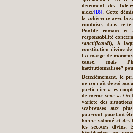
détriment des fidèl
aider
[18]
. Cette démis
la cohérence avec la s
conduise, dans cette
Pontife romain et 
responsabilité concerna
sanctificandi
), à laq
constitution divine de
La marge de manœuvre
cause, mais l’in
institutionnalisée” pou
Deuxièmement, le pri
ne connaît de soi aucu
particulier « les coupl
de même sexe ». On l
variété des situation
scabreuses aux plus
pourront pourtant êtr
bonne volonté et des 
les secours divins.