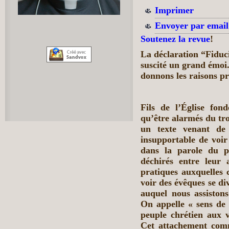
Imprimer
Envoyer par email
Soutenez la revue
!
La déclaration “Fiduc
suscité un grand émoi.
donnons les raisons pr
Fils de l’Église fon
qu’être alarmés du tro
un texte venant de 
insupportable de voir
dans la parole du pa
déchirés entre leur 
pratiques auxquelles c
voir des évêques se d
auquel nous assiston
On appelle « sens de l
peuple chrétien aux v
Cet attachement comm