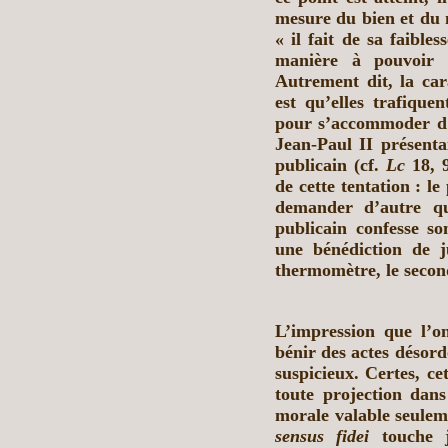
mesure du bien et du 
« il fait de sa faibles
manière à pouvoir s
Autrement dit, la car
est qu’elles trafiqu
pour s’accommoder d’
Jean-Paul II présenta
publicain (cf.
Lc
18, 9
de cette tentation : le
demander d’autre qu
publicain confesse s
une bénédiction de j
thermomètre, le second
L’impression que l’o
bénir des actes désor
suspicieux. Certes, ce
toute projection dans
morale valable seuleme
sensus fidei
touche j