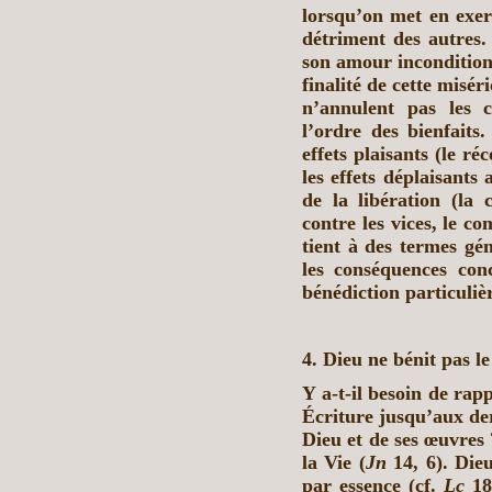
lorsqu’on met en exer
détriment des autres.
son amour incondition
finalité de cette misér
n’annulent pas les c
l’ordre des bienfait
effets plaisants (le ré
les effets déplaisants 
de la libération (la 
contre les vices, le c
tient à des termes gén
les conséquences con
bénédiction particuliè
4. Dieu ne bénit pas 
Y a-t-il besoin de rap
Écriture jusqu’aux der
Dieu et de ses œuvres 
la Vie (
Jn
14, 6). Dieu
par essence (cf.
Lc
18,