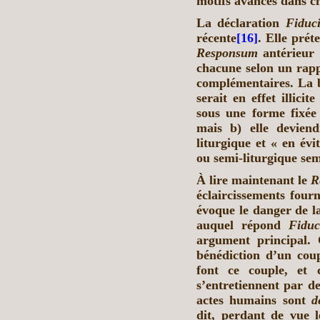
motifs avancés dans ch
La déclaration
Fiduc
récente
[16]
. Elle prét
Responsum
antérieur :
chacune selon un rappo
complémentaires. La 
serait en effet illicit
sous une forme fixée
mais b) elle deviendr
liturgique et « en évi
ou semi-liturgique se
À lire maintenant le
R
éclaircissements fourn
évoque le danger de la
auquel répond
Fiduc
argument principal. 
bénédiction d’un coup
font ce couple, et c
s’entretiennent par de
actes humains sont
d
dit, perdant de vue 