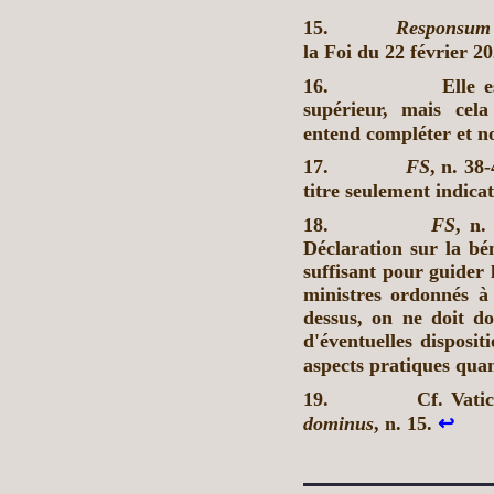
15.
Responsum
la Foi du 22 février 20
16.
Elle 
supérieur, mais cel
entend compléter et n
17.
FS
, n. 38
titre seulement indica
18.
FS
, n.
Déclaration sur la bé
suffisant pour guider 
ministres ordonnés à 
dessus, on ne doit d
d'éventuelles disposit
aspects pratiques quan
19.
Cf. Vati
dominus
, n. 15.
↩