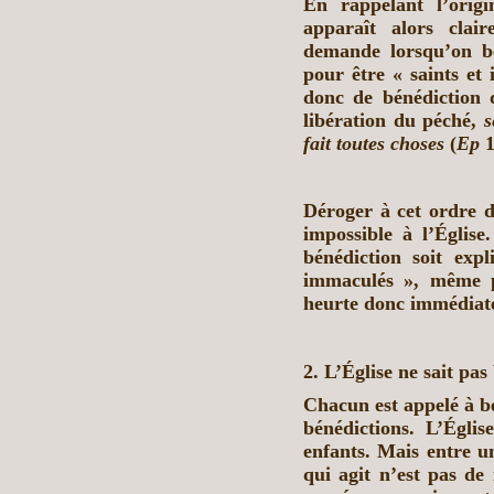
En rappelant l’origi
apparaît alors clai
demande lorsqu’on bé
pour être « saints et
donc de bénédiction q
libération du péché,
s
fait toutes choses
(
Ep
1
Déroger à cet ordre di
impossible à l’Églis
bénédiction soit exp
immaculés », même po
heurte donc immédiat
2. L’Église ne sait pa
Chacun est appelé à bé
bénédictions. L’Égli
enfants. Mais entre un
qui agit n’est pas de