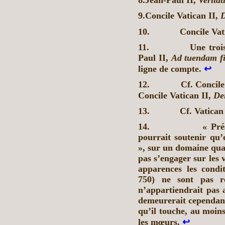
9.Concile Vatican II,
D
10.
Concile Vat
11.
Une troi
Paul II,
Ad tuendam f
ligne de compte.
↩
12.
Cf. Concile
Concile Vatican II,
De
13.
Cf. Vatican
14.
« Pré
pourrait soutenir qu
», sur un domaine qual
pas s’engager sur les v
apparences les condi
750) ne sont pas ré
n’appartiendrait pas a
demeurerait cependan
qu’il touche, au moins
les mœurs.
↩