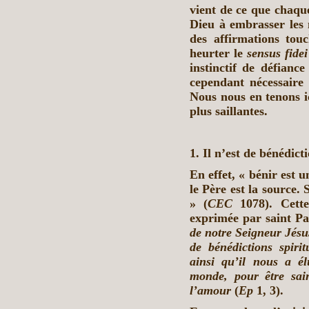
vient de ce que chaqu
Dieu à embrasser les 
des affirmations tou
heurter le
sensus fidei
instinctif de défiance
cependant nécessaire d
Nous nous en tenons ic
plus saillantes.
1. Il n’est de bénédic
En effet, « bénir est u
le Père est la source. 
» (
CEC
1078). Cette 
exprimée par saint Pa
de notre Seigneur Jésus
de bénédictions spirit
ainsi qu’il nous a é
monde, pour être sai
l’amour
(
Ep
1, 3).