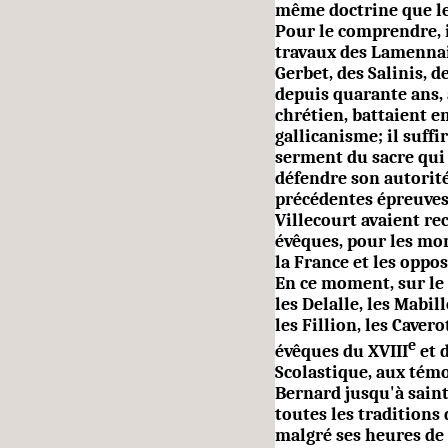
même doctrine que les
Pour le comprendre, i
travaux des Lamennai
Gerbet, des Salinis, d
depuis quarante ans,
chrétien, battaient e
gallicanisme; il suffi
serment du sacre qui 
défendre son autorité,
précédentes épreuves 
Villecourt avaient re
évêques, pour les mon
la France et les oppo
En ce moment, sur le s
les Delalle, les Mabil
les Fillion, les Caver
e
évêques du XVIII
et 
Scolastique, aux témo
Bernard jusqu'à saint
toutes les traditions
malgré ses heures de f