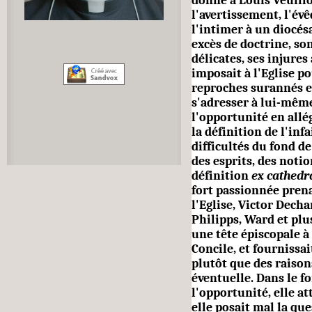
donné à Louis Veuillo
l'avertissement, l'év
l'intimer à un diocé­sa
excès de doctrine, son
délicates, ses injures 
imposait à l'Eglise po
reproches surannés et
s'adresser à lui-mêm
l'opportunité en allég
la définition de l'infai
difficultés du fond de 
des esprits, des notio
définition
ex cathe­dr
fort passionnée prena
l'Eglise, Victor Dec
Philipps, Ward et plus
une tête épiscopale 
Concile, et fournissai
plutôt que des raison
éventuelle. Dans le f
l'opportunité, elle att
elle posait mal la que