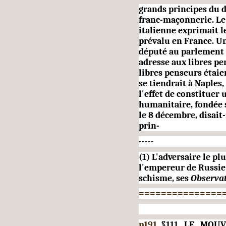
grands principes du d
franc-maçonnerie. Le
italienne exprimait 
prévalu en France.
Un
député au parlement it
adresse aux libres pe
libres penseurs étai
se tiendrait à Naples, 
l'effet de constituer 
humanitaire, fondée s
le 8 décembre, disai
prin-
-----
(1) L'adversaire le p
l'empereur de Russie 
schisme, ses
Observat
===============
p191
§111. LE MO