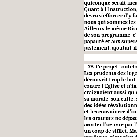
quiconque serait inca
Quant à l'instruction
devra s'efforcer d'y f
nous qui sommes les v
Ailleurs le même Ricc
de son programme, c'
papauté et aux supers
justement, ajoutait-i
28. Ce projet toutefo
Les prudents des loge
décou­vrit trop le bu
contre l'Eglise et n'i
craignaient aussi qu'
sa morale, son culte, 
des idées révolutionn
et les convaincre d'i
les orateurs ne dépas
avorter l'oeuvre par l
un coup de sifflet. M