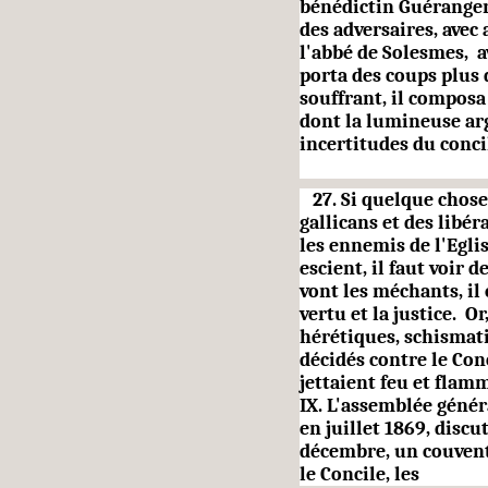
bénédictin Guéranger
des adversaires, avec
l'abbé de Solesmes, av
porta des coups plus 
souffrant, il composa
dont la lumineuse ar
incertitudes du conci
27. Si quelque chose 
gallicans et des libér
les ennemis de l'Egli
escient, il faut voir d
vont les méchants, il e
vertu et la justice. 
hérétiques, schismati
décidés contre le Conc
jettaient feu et flam
IX. L'assemblée génér
en juillet 1869, discu
décembre, un couvent
le Concile, les