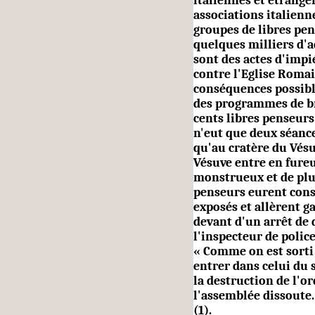
italiennes et étrangèr
associations italienn
groupes de libres pens
quelques milliers d'a
sont des actes d'impi
contre l'Eglise Romai
con­séquences possib
des pro­grammes de br
cents libres penseurs
n'eut que deux séance
qu'au cratère du Vésuv
Vésuve entre en fureu
monstrueux et de plus
penseurs eurent consc
exposés et allèrent g
devant d'un arrêt de 
l'inspecteur de police
« Comme on est sorti
entrer dans celui du 
la destruc­tion de l'or
l'assemblée dissoute. 
(1).