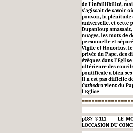
de l'infaillibilité, ma
s'agissait de savoir o
pouvoir, la plénitude 
universelle, et cette 
Dupanloup amassait, a
nuages, les mots de d
personnelle et séparée
Vigile et Honorius, l
privée du Pape, des di
évêques dans l'Eglise 
ultérieure des concile
pontificale a bien se
il n'est pas difficil
Cathe­dra
vient du Pa
l'Eglise
===============
p187 § 111. — LE 
LOCCASION DU CON