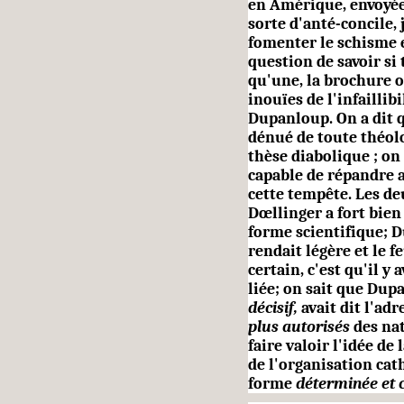
en Amérique, envoyée
sorte d'anté-concile, 
fomenter le schisme e
question de savoir si
qu'une, la bro­chure 
inouïes de l'infaillib
Dupanloup. On a dit q
dénué de toute théolo
thèse diabolique ; on 
capable de répandre a
cette tempête. Les de
Dœllinger a fort bien
forme scientifique; D
ren­dait légère et le 
certain, c'est qu'il y
liée; on sait que Du
décisif,
avait dit l'ad
plus autorisés
des na
faire valoir l'idée de 
de l'organisation cat
forme
déterminée et 