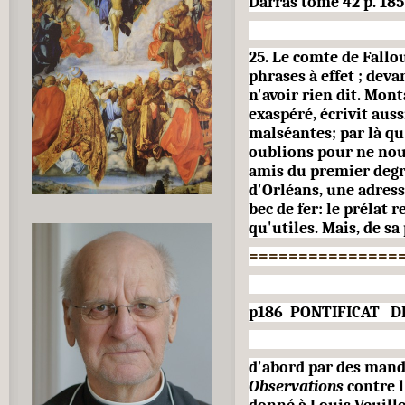
Darras tome 42 p. 185
25. Le comte de Fallou
phrases à effet ; deva
n'avoir rien dit. Mont
exaspéré, écri­vit au
malséantes; par là qu'
oublions pour ne nous
amis du premier degré
d'Orléans, une adress
bec de fer: le prélat
qu'utiles. Mais, de sa
===============
p186 PONTIFICAT DE 
d'abord par des mand
Observa­tions
contre l