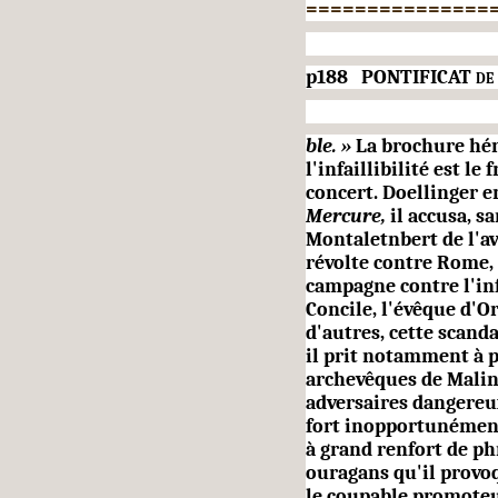
===============
p188
PONTIFICAT
de
ble. »
La brochure hér
l'infailli­bilité est le
concert. Doellinger e
Mercure,
il accusa, s
Montaletnbert de l'a
révolte contre Rome,
campagne contre l'inf
Concile, l'évêque d'O
d'autres, cette scanda
il prit notamment à p
archevêques de Malin
adversaires dangereux 
fort inopportunément 
à grand renfort de ph
ouragans qu'il provoqu
le coupable promoteur