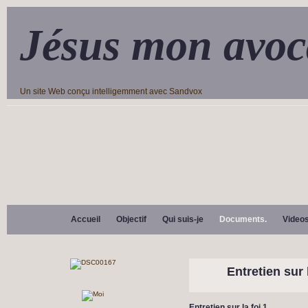
Jésus mon avoc
Un site Web conçu intelligemment avec Sandvox
Accueil
Objectif
Qui suis-je
Documents.
Video
Entretien sur l
Entretien sur la foi 1