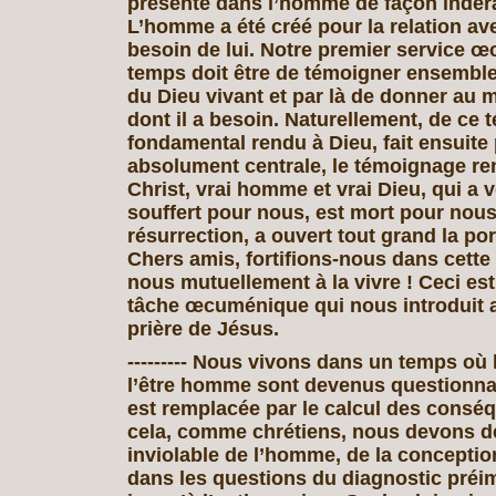
présente dans l’homme de façon indér
L’homme a été créé pour la relation ave
besoin de lui. Notre premier service 
temps doit être de témoigner ensemble
du Dieu vivant et par là de donner au
dont il a besoin. Naturellement, de ce
fondamental rendu à Dieu, fait ensuite 
absolument centrale, le témoignage re
Christ, vrai homme et vrai Dieu, qui a 
souffert pour nous, est mort pour nous
résurrection, a ouvert tout grand la por
Chers amis, fortifions-nous dans cette 
nous mutuellement à la vivre ! Ceci es
tâche œcuménique qui nous introduit 
prière de Jésus.
--------- Nous vivons dans un temps où 
l’être homme sont devenus questionnab
est remplacée par le calcul des consé
cela, comme chrétiens, nous devons dé
inviolable de l’homme, de la conception
dans les questions du diagnostic préim