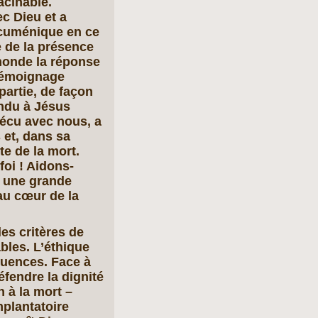
acinable.
c Dieu et a
œcuménique en ce
 de la présence
 monde la réponse
 témoignage
partie, de façon
ndu à Jésus
vécu avec nous, a
 et, dans sa
te de la mort.
foi ! Aidons-
t une grande
au cœur de la
les critères de
les. L’éthique
quences. Face à
fendre la dignité
 à la mort –
plantatoire