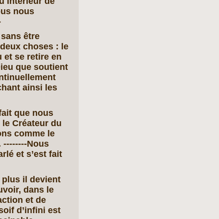
u intérieur de
ous nous
-
 sans être
- deux choses : le
et se retire en
Dieu que soutient
ontinuellement
ant ainsi les
fait que nous
 le Créateur du
ssons comme le
. --------Nous
lé et s’est fait
 plus il devient
voir, dans le
action et de
oif d’infini est