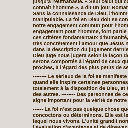
jusqu’à l’euthanasie. « Seul celui qui c
connaît l’homme », a dit un jour Roma
Sans la connaissance de Dieu, l’homm
manipulable. La foi en Dieu doit se co
notre engagement commun pour l’hom
engagement pour l’homme, font partie
ces critères fondamentaux d’humanité,
très concrètement l’amour que Jésus 
dans la description du jugement dernie
Dieu juge nous jugera selon la façon 
serons comportés à l’égard de ceux qu
proches, à l’égard des plus petits de ses 
-------- Le sérieux de la foi se manifest
quand elle inspire certaines personnes
totalement à la disposition de Dieu, et 
des autres. -------- Des personnes de c
signe important pour la vérité de notre 
------ La foi n’est pas quelque chose q
concoctons ou déterminons. Elle est l
lequel nous vivons. L’unité grandit no
l’évaluation d’avantages et de désavan