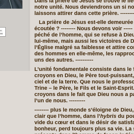
Dans la prière de Jésus se trouve le lie
notre unité. Nous deviendrons un si n
laissons attirer dans cette prière. -------
La prière de Jésus est-elle demeurée
écoutée ? -------- Nous devons voir ----
péché de l’homme, qui se refuse à Dieu 
lui-même, mais aussi les victoires de 
l’Église malgré sa faiblesse et attire c
des hommes en elle-même, les rapproch
uns des autres. ----------
L’unité fondamentale consiste dans le 
croyons en Dieu, le Père tout-puissant,
ciel et de la terre. Que nous le profe
Trine – le Père, le Fils et le Saint-Esprit
croyons dans le fait que Dieu nous a par
l’un de nous. ---------
-------- plus le monde s’éloigne de Dieu,
clair que l’homme, dans l’
hybris
du pou
vide du cœur et dans le désir de satisf
bonheur, perd toujours plus sa vie. La s