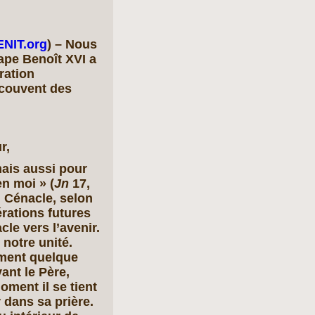
ENIT.org
) – Nous
ape Benoît XVI a
ration
 couvent des
r,
mais aussi pour
en moi » (
Jn
17,
u Cénacle, selon
érations futures
le vers l’avenir.
 notre unité.
ement quelque
ant le Père,
oment il se tient
r dans sa prière.