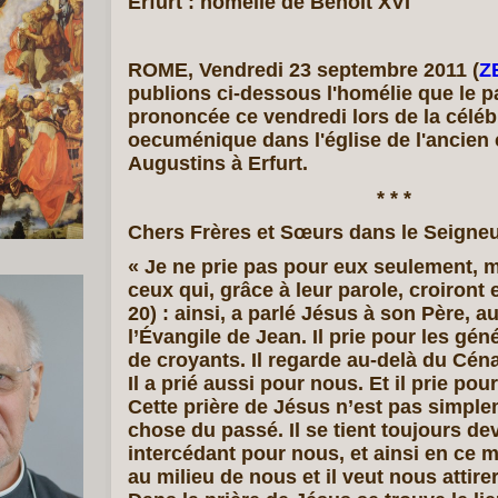
Erfurt : homélie de Benoît XVI
ROME, Vendredi 23 septembre 2011 (
Z
publions ci-dessous l'homélie que le p
prononcée ce vendredi lors de la céléb
oecuménique dans l'église de l'ancien
Augustins à Erfurt.
* * *
Chers Frères et Sœurs dans le Seigneu
« Je ne prie pas pour eux seulement, 
ceux qui, grâce à leur parole, croiront 
20) : ainsi, a parlé Jésus à son Père, a
l’Évangile de Jean. Il prie pour les gén
de croyants. Il regarde au-delà du Cénac
Il a prié aussi pour nous. Et il prie pour
Cette prière de Jésus n’est pas simpl
chose du passé. Il se tient toujours dev
intercédant pour nous, et ainsi en ce m
au milieu de nous et il veut nous attire