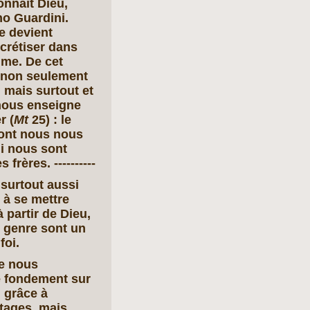
onnaît Dieu,
no Guardini.
e devient
ncrétiser dans
me. De cet
 non seulement
 mais surtout et
nous enseigne
r (
Mt
25) : le
dont nous nous
i nous sont
frères. ----------
e surtout aussi
 à se mettre
à partir de Dieu,
e genre sont un
foi.
ue nous
e fondement sur
n grâce à
tages, mais