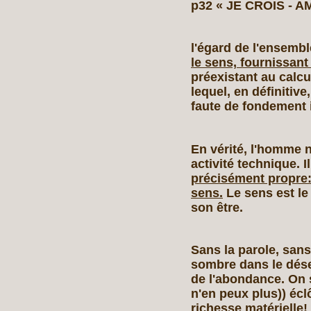
p32 « JE CROIS ‑ A
l'égard de l'ensemble
le sens, fournissant
préexistant au calcu
lequel, en définitive,
faute de fondement
En vérité, l'homme 
activité technique. I
précisément propre: 
sens.
Le sens est le 
son être.
Sans la parole, sans
sombre dans le déses
de l'abondance. On s
n'en peux plus)) écl
richesse matérielle!