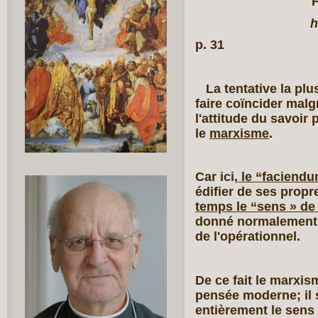
h
p. 31
La tentative la plu
faire coïncider malgr
l'attitude du savoir p
le
marxisme
.
Car ici
, le “faciend
édifier de ses propr
temps le “sens » de
donné normalement pa
de l'opérationnel.
De ce fait le marxism
pensée moderne; il s
entièrement le sens