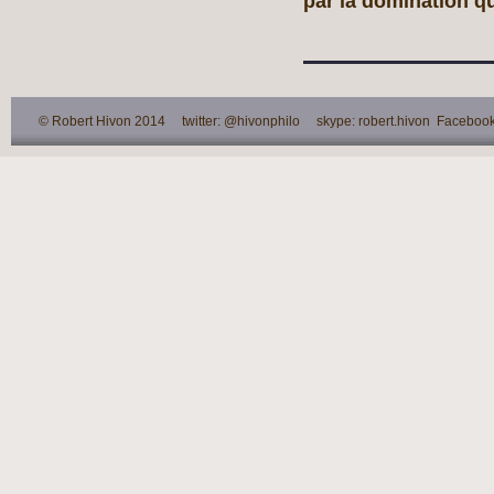
par la domination q
© Robert Hivon 2014 twitter: @hivonphilo skype: robert.hivon Facebook