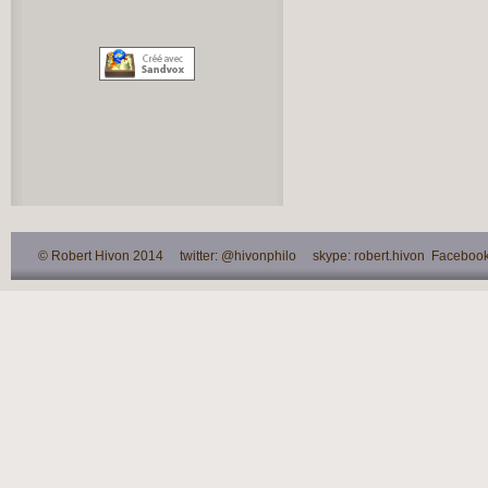
© Robert Hivon 2014 twitter: @hivonphilo skype: robert.hivon Facebook