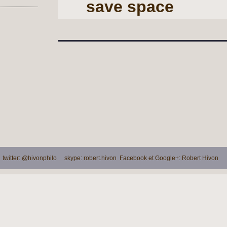
save space
witter: @hivonphilo skype: robert.hivon Facebook et Google+: Robert Hivon