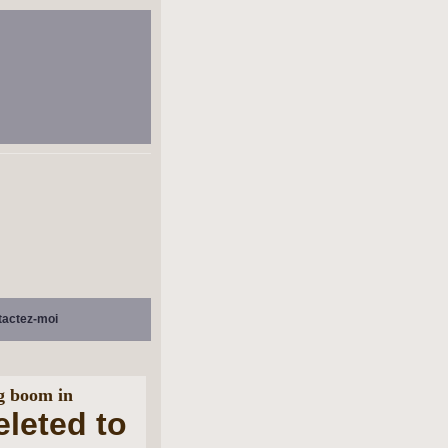
tactez-moi
g boom in
eleted to