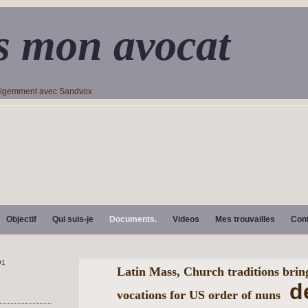
s mon avocat
lligemment avec Sandvox
Objectif
Qui suis-je
Documents.
Videos
Mes trouvailles
Con
Latin Mass, Church traditions brin
d
vocations for US order of nuns