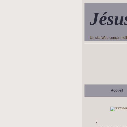
Jésu
Un site Web conçu inte
Accueil