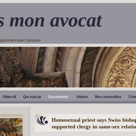
s mon avocat
lligemment avec Sandvox
Objectif
Qui suis-je
Documents.
Videos
Mes trouvailles
Con
Homosexual priest says Swiss bisho
supported clergy in same-sex relati