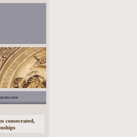
tactez-moi
ps consecrated,
onships