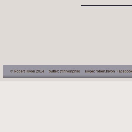
© Robert Hivon 2014 twitter: @hivonphilo skype: robert.hivon Facebook