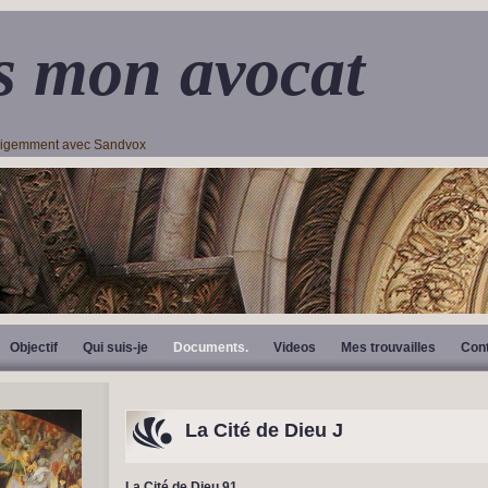
s mon avocat
lligemment avec Sandvox
Objectif
Qui suis-je
Documents.
Videos
Mes trouvailles
Con
La Cité de Dieu J
La Cité de Dieu 91