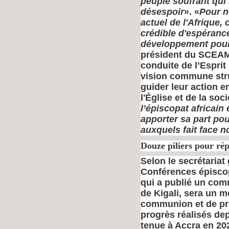
peuple soufrant qui
désespoir
». «
Pour n
actuel de l'Afrique,
crédible d'espérance
développement pour
président du SCEAM.
conduite de l’Esprit 
vision commune stru
guider leur action e
l'Église et de la soc
l’épiscopat africain
apporter sa part pou
auxquels fait face n
Douze piliers pour rép
Selon le secrétaria
Conférences épiscop
qui a publié un comm
de Kigali, sera un m
communion et de pri
progrès réalisés dep
tenue à Accra en 202