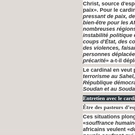
Christ, source d'esp
paix». Pour le cardin
pressant de paix, de 
bien-être pour les A
nombreuses régions 
instabilité politiqu
coups d'État, des con
des violences, faisa
personnes déplacée
précarité
» a-t-il dép
Le cardinal en veut
terrorisme au Sahel,
République démocrat
Soudan et au Soud
Entretien avec le ca
Être des pasteurs d’e
Ces situations plong
«
souffrance humain
africains veulent «
d