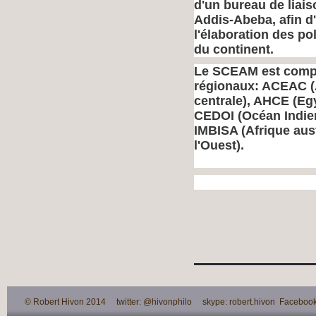
d'un bureau de liais
Addis-Abeba, afin d'
l'élaboration des pol
du continent.
Le SCEAM est compo
régionaux: ACEAC (
centrale), AHCE (Eg
CEDOI (Océan Indie
IMBISA (Afrique au
l'Ouest).
© Robert Hivon 2014 twitter: @hivonphilo skype: robert.hivon Facebook