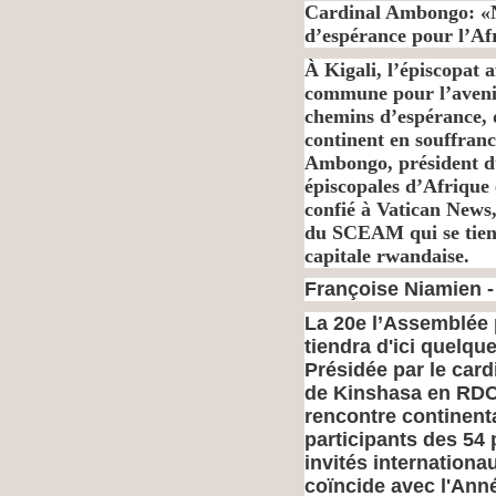
Cardinal Ambongo: «No
d’espérance pour l’A
À Kigali, l’épiscopat a
commune pour l’avenir 
chemins d’espérance, d
continent en souffranc
Ambongo, président 
épiscopales d’Afrique
confié à Vatican News,
du SCEAM qui se tiend
capitale rwandaise.
Françoise Niamien -
La 20e l’Assemblée p
tiendra d'ici quelqu
Présidée par le car
de Kinshasa en RDC
rencontre continenta
participants des 54 
invités internationa
coïncide avec l'Anné