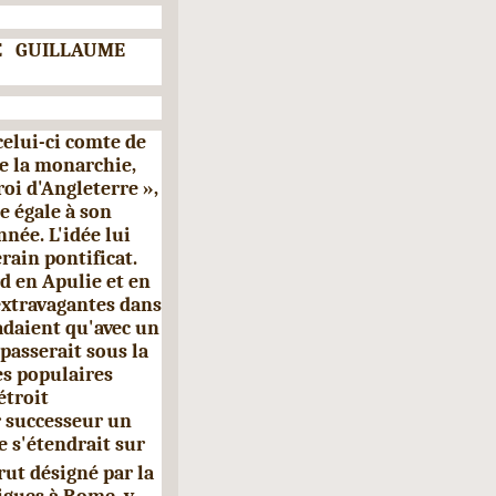
E
GUILLAUME
elui-ci comte de
te la monarchie,
roi d'Angleterre »,
e égale à son
née. L'idée lui
­rain pontificat.
d en Apulie et en
 extravagantes dans
uadaient qu'avec un
passerait sous la
s populaires
étroit
r successeur un
 s'étendrait sur
rut désigné par la