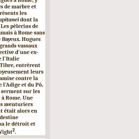
igues à Rome, y
es de marbre et
présents les
apitanei
dont la
 Les pèlerins de
jamais à Rome sans
e Bayeux. Hugues
 grands vassaux
ective d'une ex­
l'Italie
 Tibre, entrèrent
joyeusement leurs
amise contre la
 l'Adige et du Pô,
t ser­ment sur les
e à Rome. Une
es aventuriers
 était alors en
ndestine
a le détroit et
2
 Wight
.