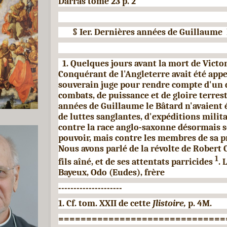
Darras tome 23 p. 2
§
Ier. Dernières années de
Guillaume
l
1. Quelques jours avant la mort de Victo
Conquérant de
l'Angleterre avait été app
souverain juge pour rendre compte d'un 
combats, de puissance et de gloire terrest
années de Guillaume le Bâtard
n'avaient 
de luttes sanglantes, d'expéditions mili­t
contre la race anglo-saxonne désormais 
pouvoir, mais contre les membres de sa p
Nous
avons parlé de la révolte de Robert
1
fils aîné, et
de ses attentats parricides
. 
Bayeux, Odo (Eudes), frère
---------------------
1. Cf. tom.
XXII
de cette
Jlistoire,
p. 4M.
==============================