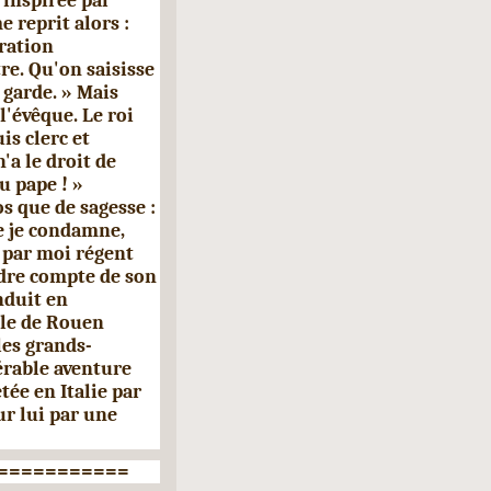
 inspirée par
 reprit alors :
ration
re. Qu'on saisisse
garde. » Mais
l'évêque. Le roi
is clerc et
'a le droit de
u pape ! »
s que de sagesse :
ue je condamne,
 par moi régent
ndre compte de son
nduit en
lle de Rouen
les grands-
érable aventure
etée en Italie par
ur lui par une
===========