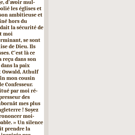
e, d'avoir mul­
olié les églises et
 son ambitieuse et
aîné hors du
dait la sécurité de
nt moi
erminant, se sont
se de Dieu. Ils
es. C'est là ce
a reçu dans son
 dans la paix
t Oswald, Athulf
nfin mon cousin
e Con­fesseur.
itué par moi ré­
ppresseur des
subornât mes plus
ngleterre ! Soyez
prononcer moi-
able. » Un silence
it prendre la