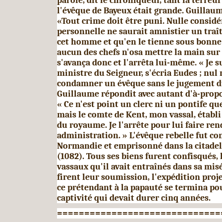
parole, dit le chroniqueur, tant la terreur
l'évêque de Bayeux était grande. Guillaume
«Tout crime doit être puni. Nulle considé
personnelle ne saurait amnistier un traît
cet homme et qu'en le tienne sous bonne 
aucun des chefs n'osa mettre la main sur 
s'avança donc et l'arrêta lui-même. « Je su
ministre du Seigneur, s'écria Eudes ; nul n
condam­ner un évêque sans le jugement d
Guillaume répondit avec autant d'à-propo
« Ce n'est point un clerc ni un pontife q
mais le comte de Kent, mon vassal, établi
du royaume. Je l'arrête pour lui faire re
administration. » L'évêque rebelle fut co
Normandie et emprisonné dans la citade
(1082). Tous ses biens furent confisqués, 
vassaux qu'il avait entraînés dans sa mis
firent leur soumission, l'expédition pro
j
ce prétendant à la papauté se termina po
captivité qui devait durer cinq années.
==============================