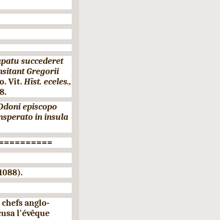
apatu succederet
sitant Gregorii
o. Vit.
Hïst. eceles.,
8.
 Odoni episcopo
nsperato in insula
==========
088).
s chefs anglo-
cusa l'évêque