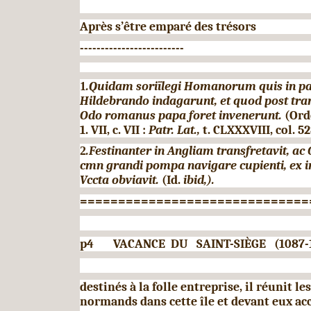
Après s’être emparé des trésors
-------------------------
1
.Quidam soriïlegi Homanorum quis in p
Hildebrando indagarunt, et
quod post tran
Odo romanus papa foret invenerunt.
(Ord
1.
VII,
c.
VII
:
Patr. Lat.,
t. CLXXXVIII, col. 52
2
.Festinanter in Angliam transfretavit, ac
cmn grandi pompa navigare cupienti, ex i
Vccta obviavit.
(Id.
ibid,).
==============================
p4
VACANCE
DU SAINT-SIÈGE (1087-1
destinés à la folle entreprise, il réu­nit le
normands dans cette île et devant eux ac