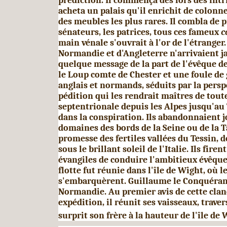
prédiction. Il commença dès lors des intr
acheta un palais qu'il enrichit de colonn
des meu­bles les plus rares. Il combla de 
sénateurs, les patrices, tous ces fameux
c
main vénale s'ouvrait à l'or de l'étranger.
Normandie et d'Angleterre n'arrivaient 
quelque message de la part de l'évêque d
le Loup comte de Chester et une foule de
anglais et normands, séduits par la persp
pédition qui les rendrait maîtres de toute 
septentrionale de­puis les Alpes jusqu'au
dans la conspiration. Ils abandonnaient 
domaines des bords de la Seine ou de la T
promesse des fertiles vallées du Tessin, de
sous le brillant soleil de l'Italie. Ils firen
évangiles de conduire l'ambitieux évêqu
flotte fut réunie dans l'île de Wight, où l
s'embarquè­rent. Guillaume le Conquérant
Normandie. Au pre­mier avis de cette cla
expédition, il réunit ses vaisseaux, travers
surprit son frère à la hauteur de l'île de