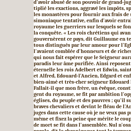
d'avoir abusé de son pouvoir de grand-jug
tiplié les exactions, aggravé les impôts, sp
les mo­nastères pour fournir aux frais de
simoniaque tentative, enfin d'avoir entr
royaume les guerriers sur lesquels se fon
la conquête. « Les rois chrétiens qui ava
gouvernèrent ce pays, dit Guillaume en t
tous distingués par leur amour pour l'Egli
l'avaient comblée d'honneurs et de richess
qui nous fait espérer que le Seigneur aur
paradis leur âme purifiée. Ainsi reposent
éternelle les rois Adelbert et Edwin, sain
et Alfred, Edouard-l'Ancien, Edgard et e
bien-aimé et très-cher seigneur Edouard l
Fallait-il que mon frère, un évêque, const
gent du royaume, se fit par ambition l'o
églises, du peuple et des pauvres ; qu'il 
braves chevaliers et devînt le fléau de l'A
juges dans cette cause où je ne veux pas 
même et fixez la peine que mérite le coup
de mort se fît dans l'assemblée. Nul n'osa