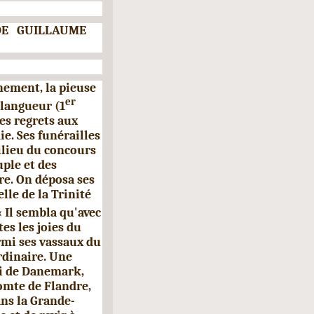
DE GUILLAUME
nement, la pieuse
er
langueur (1
s regrets aux
e. Ses funérailles
lieu du concours
­
ple et des
e. On déposa ses
lle de la Trinité
« Il sembla qu'avec
tes les joies du
rmi ses vassaux du
rdinaire. Une
i
de Danemark,
omte de Flandre,
ans la Grande-