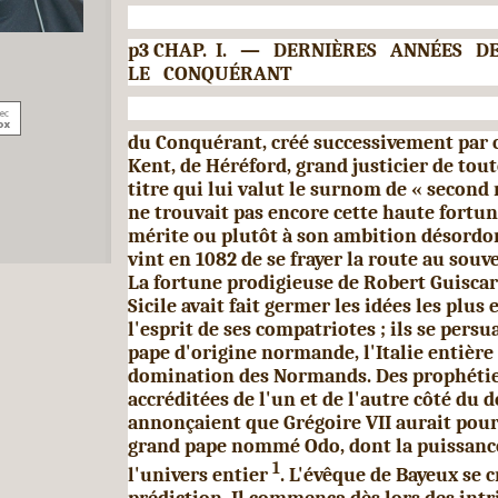
p3 CHAP.
I.
—
DERNIÈRES
ANNÉES
D
LE
CONQUÉRANT
du Conquérant, créé successivement par c
Kent, de Héréford, grand justicier de tou
titre qui lui valut le surnom de « second 
ne trouvait pas encore cette haute fortun
mérite ou plutôt à son ambition dé­sordon
vint en 1082 de se frayer la route au souve
La fortune prodigieuse de Robert Guiscar
Sicile avait fait germer les idées les plus
l'esprit de ses compatriotes ; ils se pers
pape d'origine normande, l'Italie entière 
domina­tion des Normands. Des prophétie
accréditées de l'un et de l'autre côté du d
annonçaient que Grégoire
VII
aurait pou
grand pape nommé Odo, dont la puissance
1
l'univers entier
. L'évêque de Bayeux se c