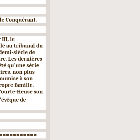
e Conquérant.
r
III,
le
elé au tribunal du
demi-siècle de
re. Les dernières
été qu'une série
aires, non plus
soumise à son
ropre famille.
 Courte-Heuse son
L'évêque de
===========