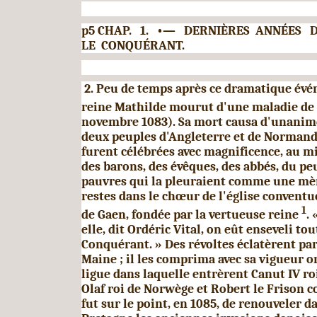
p5 CHAP.
1. •— DERNIÈRES ANNÉES 
LE CONQUÉRANT.
2. Peu de temps après ce dramatique évé
reine
Mathilde mourut d'une maladie de 
novembre 1083). Sa mort causa d'unanime
deux peuples d'Angleterre
et de Normandi
furent célébrées avec magnificence,
au mi
des barons, des évêques, des abbés, du peu
pauvres qui la pleuraient comme une mèr
restes dans le chœur de l'église conventue
1
de Gaen, fondée par la vertueuse reine
. 
elle, dit Ordéric
Vital, on eût enseveli tou
Conquérant. » Des révoltes
éclatèrent pa
Maine ; il les comprima avec sa vigueur o
ligue dans laquelle entrèrent Canut
IV
ro
Olaf roi de Norwège et Robert le Frison c
fut sur le point, en 1085, de renouveler d