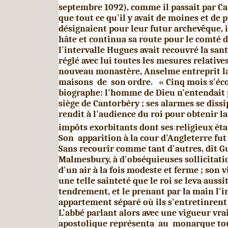
septembre 1092), comme il passait par C
que tout ce qu'il y avait de moines et de p
désignaient pour leur futur archevêque, i
hâte et continua sa route pour le comté d
l'inter­valle Hugues avait recouvré la sant
réglé avec lui tou­tes les mesures relative
nouveau monastère, An­selme entreprit la
maisons de son ordre. « Cinq mois s'écou
biographe: l'homme de Dieu n'entendait 
siège de Cantorbéry ; ses alarmes se dissip
rendit à l'audience du roi pour obtenir l
impôts exor­bitants dont ses religieux éta
Son apparition à la cour d'Angleterre fu
Sans recourir comme tant d'autres, dit G
Malmesbury, à d'obséquieuses sollicita­tio
d'un air à la fois modeste et ferme ; son v
une telle sainteté que le roi se leva aussi
tendrement, et le prenant par la main l'i
apparte­ment séparé où ils s'entretinrent
L'abbé parlant alors avec une vigueur vr
apostolique représenta au monarque tou