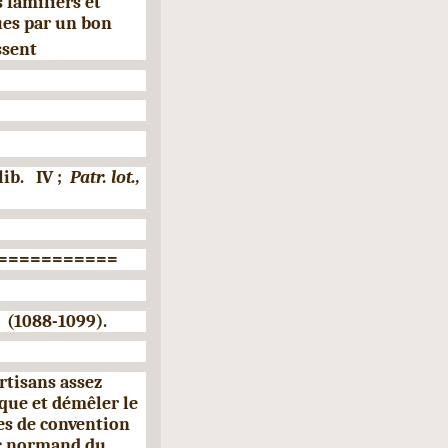
s familiers et
ues par un bon
ssent
lib.
IV
;
Patr. lot.,
===========
(1088-1099).
urtisans assez
que et dé
mêler le
les de convention
erc normand du