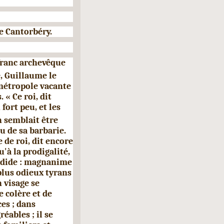
e Cantorbéry.
franc archevêque
e, Guillaume le
 métropole vacante
 « Ce roi, dit
fort peu, et les
n semblait être
u de sa barbarie.
 de roi, dit en­core
'à la prodigalité,
ordide : magnanime
plus odieux tyrans
n visage se
e colère et de
ces ; dans
éables ; il se