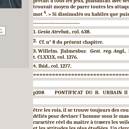
prêtait à tous les jeux, plaisantait avec se
trouvait moyen de parer toutes les attaq
4
mot
. » Si dissimu­lés ou habiles que pui
---------------------------
1.
Gesia Atrebat.,
col. 638.
2.
Cf. n° 8 du présent chapitre.
3. Willelm.
Jlalmesbur.
Gest.
reg. Angl.,
t. CLXX1X, col. 1276.
4.
Ibid., col. 1277,
==============================
p208
PONTIFICAT
DU B. URBAIN
II
être les rois, il se trouve toujours des co
déliés pour deviner l'homme sous le mas
caractère réel du maître à travers les voi
et les attitudes les plus étudiées. Un cl