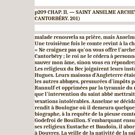
p209 CHAP.
II.
—
SAINT ANSELME ARCHE
CANTORB
É
RY. 201)
malade renouvela sa prière, mais Anselm
Une troi­sième fois le comte revint à la cha
« Ne craignez
pas qu'on vous offre l'arch
Cantorbéry ; le roi ne le cédera à personn
sauver mon âme, sinon vous en répon­drez
Les religieux du Bec joignirent leurs inst
Hugues. Leurs maisons d'Angleterre étai
les autres abbayes, pressurées d'impôts p
Rannulf et opprimées par la tyrannie du r
que l'intervention du saint abbé mettrai
vexations intolérables. Anselme se décida à
rendit à Boulogne où il demeura quelques
biographe, à la requête de la pieuse comt
Godefroi de Bouillon. S'embarquant ensui
ses re­ligieux Eustache et Baudoin, il a
à Douvres. La veille de la nativité de la sa