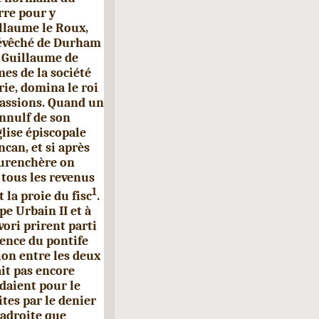
rre pour y
illaume le Roux,
l'évêché de Durham
t Guillaume de
mes de la société
rie, domina le roi
passions. Quand un
annulf de son
lise épiscopale
ncan, et si après
surenchère on
 tous les
revenus
1
 la proie du fisc
.
ape Urbain
II
et à
vori prirent parti
ience du pontife
ion entre les deux
it pas encore
rdaient pour le
tes par le denier
 adroite que