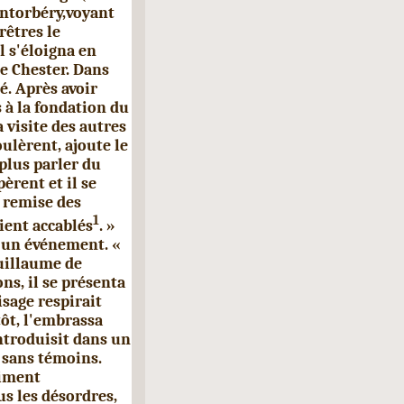
antorbéry,voyant
rêtres le
l s'éloigna en
e Chester. Dans
é. Après avoir
s à la fondation du
 visite des autres
lèrent, ajoute le
plus parler du
èrent et il se
a remise des
1
ient accablés
. »
t un événement. «
uillaume de
ns, il se présenta
isage respirait
tôt, l'embrassa
ntroduisit dans un
 sans témoins.
aiment
s les désordres,