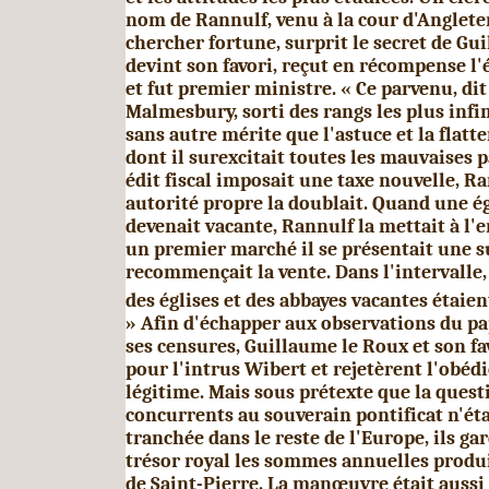
nom de Rannulf, venu à la cour d'Anglete
chercher fortune, surprit le secret de Gu
devint son favori, reçut en récom­pense 
et fut premier ministre. « Ce parvenu, di
Malmesbury, sorti des rangs les plus infi
sans autre mérite que l'astuce et la flatte
dont il surexcitait toutes les mauvaises 
édit fis­cal imposait une taxe nouvelle, R
autorité propre la doublait. Quand une ég
devenait vacante, Rannulf la mettait à l'e
un premier marché il se présentait une 
recommençait la vente. Dans l'intervalle,
des églises et des abbayes vacantes étaient
»
Afin d'échapper aux observations du p
ses censu­res, Guillaume le Roux et son fa
pour l'intrus Wibert et rejetèrent l'obéd
légitime. Mais sous prétexte que la quest
concurrents au souverain pontificat n'éta
tranchée dans le reste de l'Europe, ils ga
trésor royal les sommes annuelles produi
de Saint-Pierre. La manœuvre était aussi