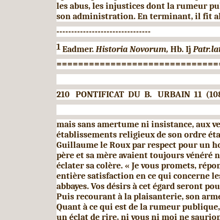
les abus, les injustices dont la rumeur p
son administration. En terminant, il fit a
--------------------------------
1
Eadmer.
Historia Novorum,
Hb. Ij
Patr.la
==============================
210
PONTIFICAT
DU B. URBAIN 11 (108
mais sans amertume ni insistance, aux v
établissements re­ligieux de son ordre éta
Guillaume le Roux par respect pour un 
père et sa mère avaient toujours vénéré n
éclater sa colère. « Je vous promets, répon
entière satisfaction en ce qui concerne le
abbayes. Vos désirs à cet égard seront po
Puis recourant à la plaisanterie, son arme
Quant à ce qui est de la rumeur publique, 
un éclat de rire, ni vous ni moi ne sauri