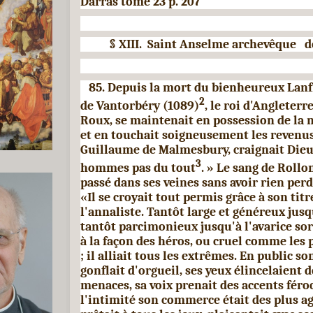
Darras tome 23 p. 207
§
XIII.
Saint Anselme archevêque
d
85. Depuis la mort du bienheureux Lan
2
de Vantorbéry (1089)
, le roi d'Angleterr
Roux, se mainte­nait en possession de la
et en touchait soigneu­sement les revenus.
Guillaume de Malmesbury, crai­gnait Dieu 
3
hommes pas du tout
. » Le sang de Rollo
passé dans ses veines sans avoir rien perd
«Il se croyait tout permis grâce à son titre
l'annaliste. Tantôt large et généreux jusqu
tantôt parcimonieux jusqu'à l'avarice s
à la fa­çon des héros, ou cruel comme les 
; il alliait tous les extrêmes. En public so
gonflait d'orgueil, ses yeux élincelaient d
menaces, sa voix prenait des accents fé­ro
l'intimité son commerce était des plus agr