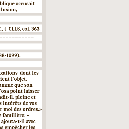
ublique accusait
llusion,
t.,
t. CLLS, col. 363.
===========
8-1099).
exations
dont les
ient l'objet.
homme que son
'osa point laisser
dit-il, pleine et
s intérêts de vos
ur moi des ordres.»
 familière: «
ajouta-t-il avec
ons empêcher les