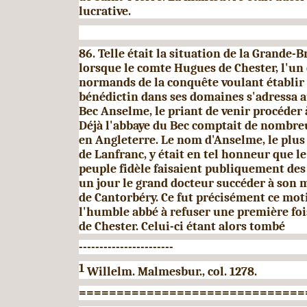
lucrative.
86. Telle était la situation de la Grande-
lorsque le comte Hugues de Chester, l'un
normands de la con­quête voulant établi
bénédictin dans ses domaines s'adressa a
Bec Anselme, le priant de venir pro­céder 
Déjà l'abbaye du Bec comptait de nombreu­
en Angleterre. Le nom d'Anselme, le plus 
de Lanfranc, y était en tel honneur que le 
peuple fidèle faisaient publiquement des
un jour le grand docteur succéder à son m
de Cantorbéry. Ce fut pré­cisément ce mot
l'humble abbé à refuser une pre­mière foi
de Chester. Celui-ci étant alors tombé
-----------------------
1
Willelm. Malmesbur., col. 1278.
==============================