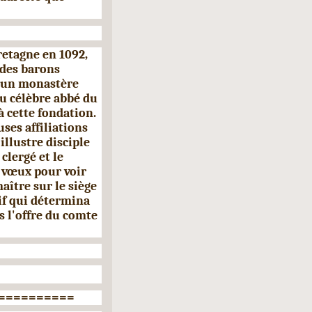
Bretagne en 1092,
 des barons
r un monastère
u célèbre abbé du
à cette fondation.
ses affiliations
illustre disciple
clergé et le
 vœux pour voir
aître sur le siège
if qui détermina
s l'offre du comte
==========