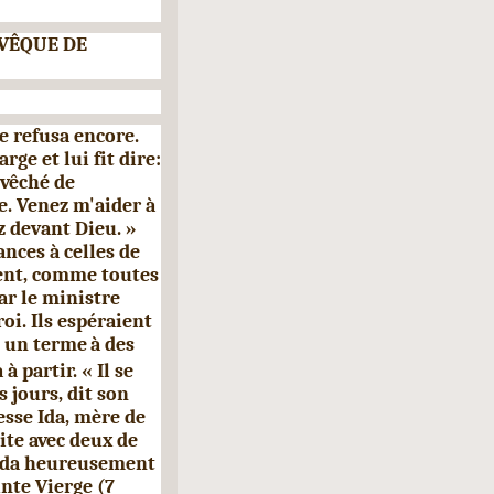
V
Ê
QUE DE
e refusa encore.
rge et lui fit dire:
evêché de
e. Venez m'aider à
 devant Dieu. »
ances à celles de
ent, comme toutes
ar le ministre
oi. Ils espéraient
t un terme
à des
 partir. « Il se
 jours, dit son
esse Ida, mère de
te avec deux de
borda heureusement
inte Vierge (7