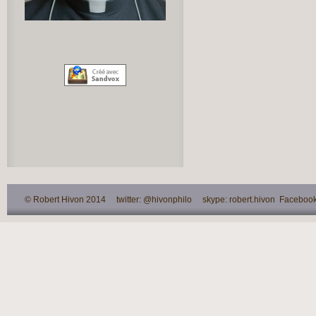
© Robert Hivon 2014 twitter: @hivonphilo skype: robert.hivon Facebook