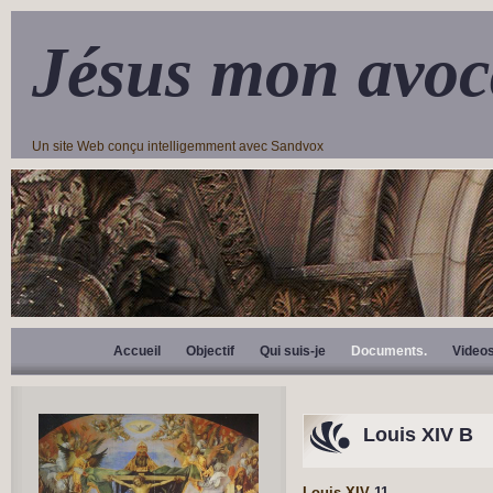
Jésus mon avoc
Un site Web conçu intelligemment avec Sandvox
Accueil
Objectif
Qui suis-je
Documents.
Video
Louis XIV B
Louis XIV
11