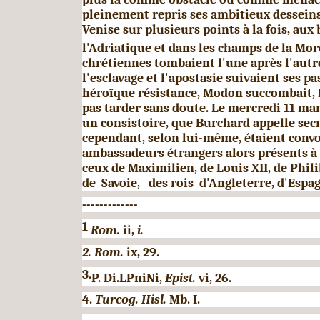
pleinement repris ses ambitieux desseins 
Venise sur plusieurs points à la fois, aux
l'Adriatique et dans les champs de la Mor
chrétiennes tombaient l'une après l'autr
l'esclavage et l'apostasie suivaient ses p
héroïque résistance, Modon succombait, N
pas tarder sans doute. Le mercredi 11 mar
un consistoire, que Burchard appelle sec
cependant, selon lui-même, étaient convo
ambassadeurs étrangers alors présents à
ceux de Maximilien, de Louis XII, de Phili­
de Savoie, des rois d'Angleterre, d'Espag
-------------
1
Rom.
ii,
i.
2. Rom.
ix, 29.
3.
P. Di.LPniNi,
Epist.
vi, 26.
4.
Turcog. Hisl.
Mb. I.