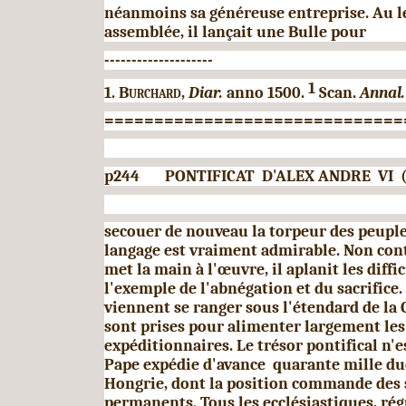
néanmoins sa généreuse entreprise. Au l
assemblée, il lançait une Bulle pour
--------------------
1
1.
Burchard,
Diar.
anno 1500.
Scan.
Annal.
==============================
p244 PONTIFICAT D'ALEX ANDRE VI (1
secouer de nouveau la torpeur des peuples
langage est vraiment admirable. Non conte
met la main à l'œuvre, il aplanit les diffi
l'exemple de l'abnégation et du sacrifice.
viennent se ranger sous l'étendard de la 
sont prises pour alimenter largement le
expéditionnaires. Le trésor pontifical n'e
Pape expédie d'avance quarante mille duc
Hongrie, dont la position commande des 
permanents. Tous les ecclé­siastiques, rég