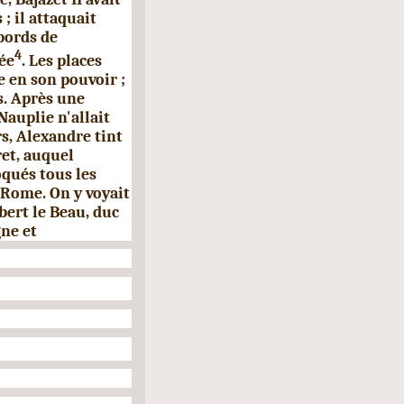
; il attaquait
 bords de
4
ée
. Les places
e en son pouvoir ;
as. Après une
auplie n'allait
s, Alexandre tint
ret, auquel
qués tous les
 Rome. On y voyait
bert le Beau, duc
ne et