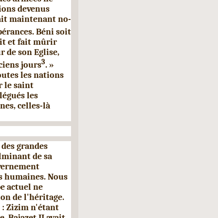
rions devenus
it maintenant no­
pérances. Béni soit
it et fait mûrir
r de son Eglise,
3
ciens jours
. »
outes les nations
 le saint
légués les
es, celles-là
e des grandes
ulminant de sa
ouvernement
es humaines. Nous
e actuel ne
n de l'héri­tage.
: Zizim n'étant
 Bajazet II avait