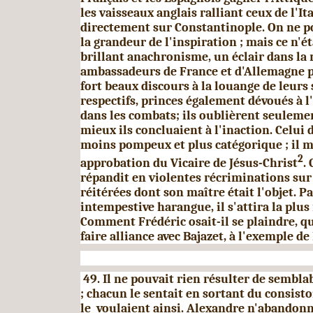
les vaisseaux an­glais ralliant ceux de l'It
directement sur Constantinople. On ne p
la grandeur de l'inspiration ; mais ce n'é
brillant anachronisme, un éclair dans la 
ambassadeurs de France et d'Allemagne 
fort beaux discours à la louange de leurs
respectifs, princes également dévoués à l'
dans les combats; ils oublièrent seuleme
mieux ils concluaient à l'inaction. Celui 
moins pompeux et plus catégori­que ; il m
2
approbation du Vicaire de Jésus-Christ
.
répandit en violentes récriminations sur 
réitérées dont son maître était l'objet. P
intempestive harangue, il s'attira la plus
Comment Frédéric osait-il se plaindre, qu
faire alliance avec Bajazet, à l'exem­ple d
49. Il ne pouvait rien résulter de sembla
; cha­cun le sentait en sortant du consisto
le voulaient ainsi. Alexandre n'abandonn