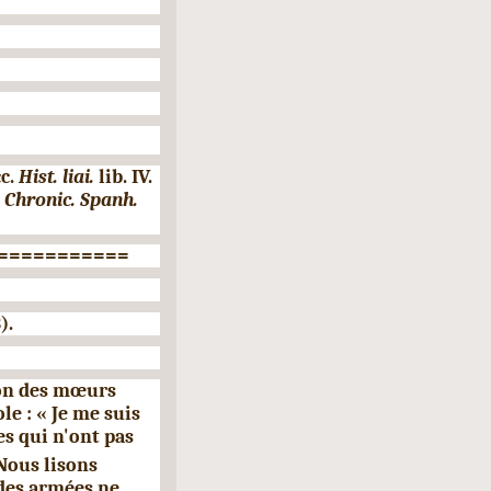
c.
Hist. liai.
lib. IV.
.
Chronic. Spanh.
===========
).
ion des mœurs
le : « Je me suis
es qui n'ont pas
Nous lisons
r des armées ne