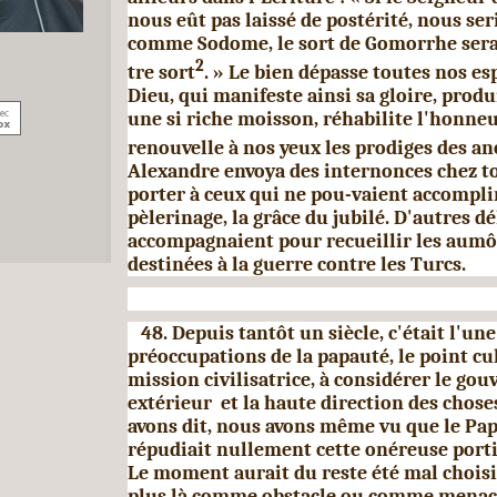
nous eût pas laissé de postérité, nous se
comme Sodome, le sort de Gomorrhe sera
2
tre sort
. » Le bien dépasse toutes nos es
Dieu, qui manifeste ainsi sa gloire, produ
une si riche moisson, réhabilite l'honneu
renouvelle à nos yeux les prodiges des an
Alexandre envoya des inter­nonces chez t
porter à ceux qui ne pou-vaient ac­complir
pèlerinage, la grâce du jubilé. D'autres dé
accompagnaient pour recueillir les aumôn
destinées à la guerre contre les Turcs.
48. Depuis tantôt un siècle, c'était l'un
préoccupations de la papauté, le point c
mission civilisatrice, à considérer le g
extérieur et la haute direction des chos
avons dit, nous avons même vu que le Pap
répudiait nullement cette onéreuse portio
Le moment aurait du reste été mal choisi 
plus là comme obstacle ou comme menace,