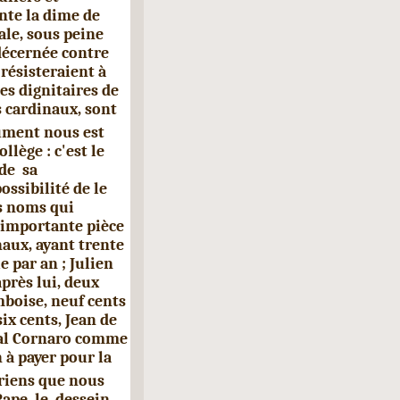
inte la dime de
ale, sous peine
décernée contre
résisteraient à
Les dignitaires de
 cardinaux, sont
ument nous est
lège : c'est le
de sa
ssibilité de le
es noms qui
 importante pièce
naux, ayant trente
e par an ; Julien
près lui, deux
mboise, neuf cents
ix cents, Jean de
inal Cornaro comme
n à payer pour la
oriens que nous
ape, le dessein