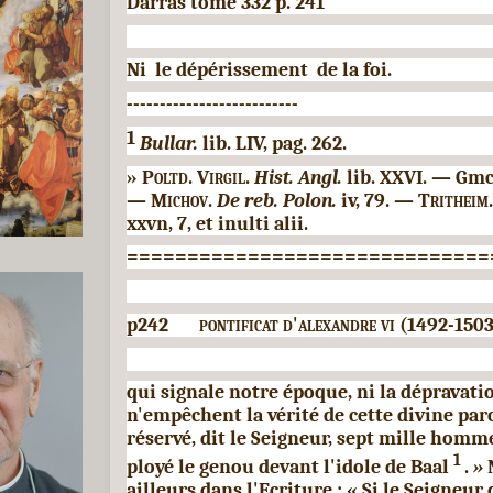
Darras tome 332 p. 241
Ni le dépérissement de la foi.
--------------------------
1
Bullar.
lib. LIV, pag. 262.
»
Poltd. Virgil.
Hist. Angl.
lib. XXVI. — Gmc
—
Michov.
De reb. Polon.
iv, 79. —
Tritheim
xxvn, 7, et inulti alii.
==============================
p242
pontificat d'alexandre vi
(1492-1503
qui signale notre époque, ni la dépravat
n'empê­chent la vérité de cette divine paro
réservé, dit le Seigneur, sept mille homm
1
ployé le genou devant l'idole de Baal
.
»
ailleurs dans l'Ecriture : « Si le Sei­gneu