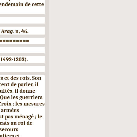
endemain de cette
 Arag.
n, 46.
=========
492-1303).
 et des rois. Son
nt de parler, il
cultés, il donne
 Que les guerriers
Croix ; les mesures
s armées
st pas ménagé ; le
ats au roi de
secours
uliers et