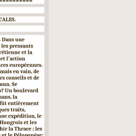
==========
FICALES.
. Dans une
 les pressants
étienne et la
et l'action
nces européennes.
mais en vain, de
rs conseils et de
mun. Se
es? Un boulevard
ans, la
 fût entièrement
ues traits,
se expédition, le
 Hongrois et les
r la Thrace ; les
 et le Péloponèse;