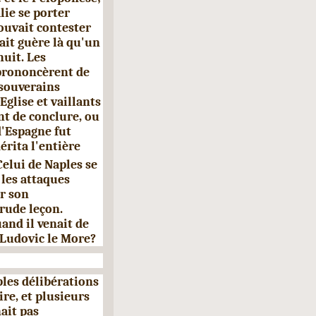
alie se porter
ouvait contester
tait guère là qu'un
nuit. Les
prononcèrent de
 souverains
Eglise et vaillants
nt de conclure, ou
d'Espagne fut
érita l'entière
 Celui de Naples se
les at­taques
ar son
 rude leçon.
and il venait de
e Ludovic le More?
bles délibérations
ire, et plusieurs
ait pas