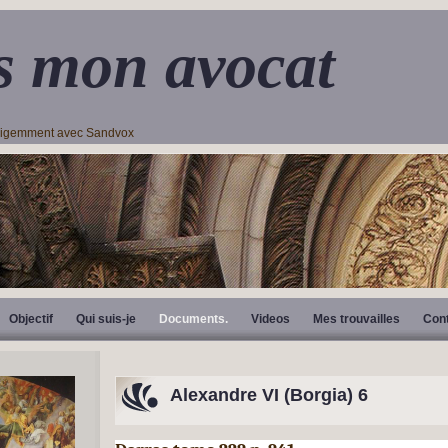
s mon avocat
lligemment avec Sandvox
Objectif
Qui suis-je
Documents.
Videos
Mes trouvailles
Con
Alexandre V
I (Borgia) 6