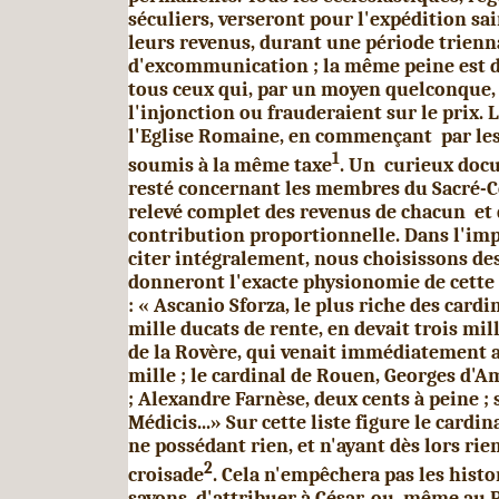
séculiers, verseront pour l'expédition sa
leurs revenus, durant une période trienn
d'excommunication ; la même peine est 
tous ceux qui, par un moyen quelconque, 
l'injonction ou frau­deraient sur le prix. 
l'Eglise Romaine, en com­mençant par les
1
soumis à la même taxe
. Un cu­rieux doc
resté concernant les membres du Sacré-Col
relevé complet des revenus de chacun et 
contribution proportionnelle. Dans l'impo
citer inté­gralement, nous choisissons d
donneront l'exacte phy­sionomie de cette
: « Ascanio Sforza, le plus riche des cardi
mille ducats de rente, en devait trois mill
de la Rovère, qui venait immédiatement a
mille ; le cardinal de Rouen, Georges d'A
; Alexandre Farnèse, deux cents à peine ; s
Médicis...» Sur cette liste figure le card
ne possédant rien, et n'ayant dès lors rie
2
croisade
. Cela n'empêchera pas les hist
savons d'attribuer à César, ou même au P