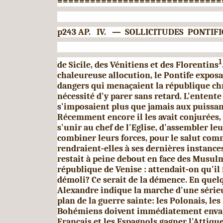
==============================
p243 AP. IV. — SOLLICITUDES PONTI
1
de Sicile, des Vénitiens et des Florentins
chaleureuse allocution, le Pontife exposa
dangers qui menaçaient la république chr
nécessité d'y parer sans retard. L'entente 
s'imposaient plus que jamais aux puissa
Récemment encore il les avait conjurées, 
s'unir au chef de l'Eglise, d'assembler leu
combiner leurs forces, pour le salut com
rendraient-elles à ses dernières instanc
restait à peine debout en face des Musulm
république de Venise : attendait-on qu'il
démoli? Ce serait de la démence. En quelq
Alexandre indique la marche d'une sérieu
plan de la guerre sainte: les Polonais, les
Bohé­miens doivent immédiatement envahi
Français et les Espagnols gagner l'Attique