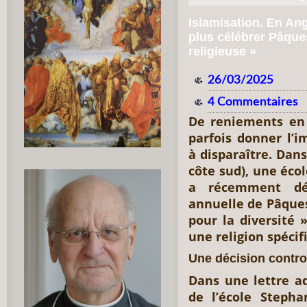
Islamisation. En Ang
plus célébrer Pâques
religieuse »
26/03/2025
4 Commentaires
De reniements en 
parfois donner l’
à disparaître. Dan
côte sud), une écol
a récemment déc
annuelle de Pâques
pour la diversité »
une religion spécif
Une décision contr
Dans une lettre ad
de l’école Steph