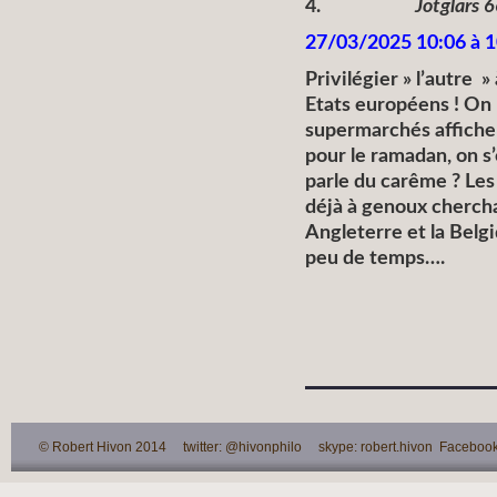
4.
Jotglars 
27/03/2025 10:06 à 1
Privilégier » l’autre »
Etats européens ! On 
supermarchés affiche
pour le ramadan, on s
parle du carême ? Les
déjà à genoux chercha
Angleterre et la Belgi
peu de temps….
© Robert Hivon 2014 twitter: @hivonphilo skype: robert.hivon Facebook