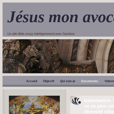
Jésus mon avoc
Un site Web conçu intelligemment avec Sandvox
Accueil
Objectif
Qui suis-je
Documents.
Video
Islamisation.
ne va plus cé
diversité reli