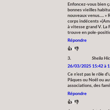
Enfoncez-vous bien ça 
bonnes vieilles habit
nouveaux venus…. » Ré
corps indécents »(Am
à vitesse grand V. La 
trouve en pole-positio
Répondre
👍
👎
6
3.
Sheila Hi
26/03/2025 15:42 à 1
Ce n’est pas le rôle d
Pâques ou Noël ou autr
associations, des fami
Répondre
👍
👎
1