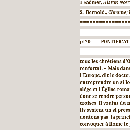
1 Eadmer,
Histor. Novo
2. Bernold.,
Chrome; P
===============
p170 P0NTIFICAT DU
tous les chrétiens d'
renforts1. « Mais dans
l'Europe, dit le docte
entreprendre un si loi
siége et l'Église rom
donc se rendre person
croisés, il voulut du
ils avaient un si pres
doutons pas, la princ
convoquer à Rome le g