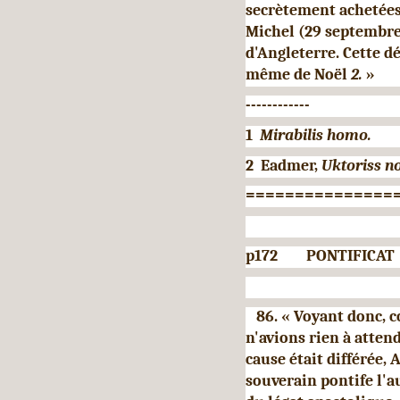
secrètement achetées, 
Michel (29 septembre 
d'Angleterre. Cette d
même de Noël
2.
»
------------
1
Mirabilis homo.
2 Eadmer,
Uktoriss 
===============
p172 PONTIFICAT D
86. « Voyant donc, c
n'avions rien
à atten
cause était différée
souverain pontife l'a