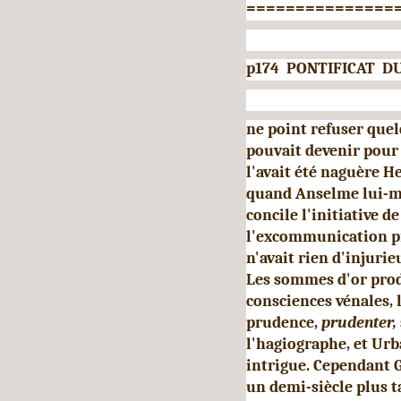
===============
p174 PONTIFICAT DU
ne point refuser quel
pouvait deve­nir pou
l'avait été naguère H
quand Anselme lui-m
concile l'initiative d
l'excommunication prê
n'avait rien d'injuri
Les sommes d'or pro
consciences vénales, 
prudence,
prudenter,
l'hagiographe, et Urba
intrigue. Cependant
un demi-siècle plus ta