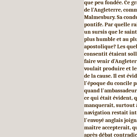
que peu fondée. Ce gr
de l'Angleterre, com
Malmesbury. Sa con­du
pontife. Par quelle ra
un sursis que le sain
plus humble et au plu
apostolique? Les quel
consentit étaient sol
faire venir d'Anglete
voulait produire et 
de la cause. Il est év
l'époque du concile pa
quand l'ambassadeur d
ce qui était évident,
manquerait, surtout à
navigation restait in
l'envoyé anglais joig
maître accepterait, qu
après débat contradi