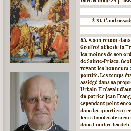
Darras tome 24 p. 166
§ XI. L'ambassa
83. A son retour dans 
Geoffroi abbé de la T
les moines de son ord
de Sainte-Prisca. Geof
voyant les hon­neurs
pontife. Les temps ét
assiégé dans sa propre
Urbain II n'avait d'au
du patrice Jean Frang
cependant point enco
dans les quartiers re
leurs bandes de sicai
dans l'ombre les défe