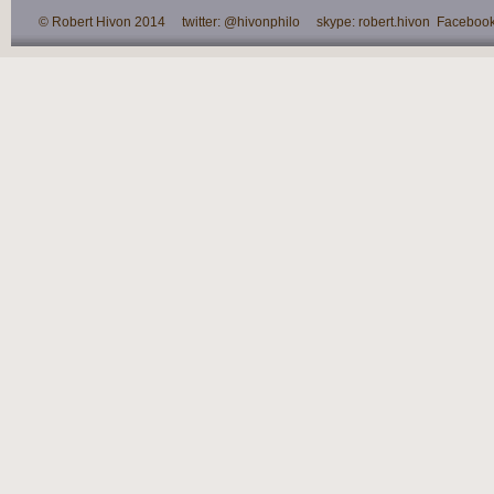
© Robert Hivon 2014 twitter: @hivonphilo skype: robert.hivon Facebook