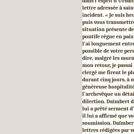
dans l'esprit d'Urbain
lettre adressée à sai
incident. « Je suis h
puis vous transmettre
situation présente de
pontife règne en paix
l'ai longuement entre
possible de votre per­
dire, malgré les mur
mon retour, je passai
clergé me firent le p
durant cinq jours, à 
généreuse hospitalité
l'archevêque un détail
dilection. Daïmbert de
lui a prêté serment 
il lui a affirmé que v
soumission. Daïmbert 
lettres rédigées par v