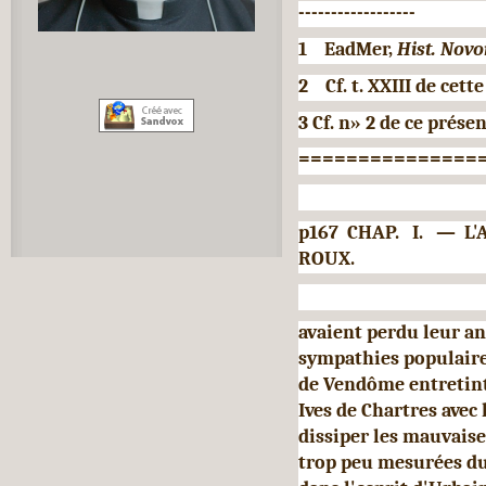
------------------
1 EadMer,
Hist. Novo
2 Cf. t. XXIII de cett
3 Cf. n» 2 de ce prése
===============
p167 CHAP. I. — 
ROUX.
avaient perdu leur a
sympathies populaires
de Vendôme entretint 
Ives de Chartres avec 
dissiper les mauvaise
trop peu mesurées du