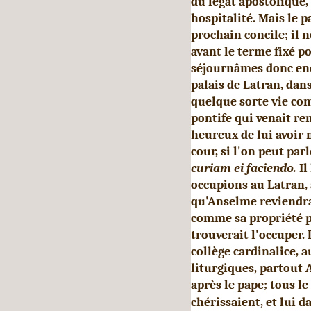
du légat apostolique,
hospitalité. Mais le 
prochain concile; il 
avant le terme fixé p
séjournâmes donc enc
palais de Latran, dans
quelque sorte vie com
pontife qui venait re
heureux de lui avoir m
cour, si l'on peut parl
curiam ei faciendo.
Il
occupions au Latran, a
qu'Anselme reviendra
comme sa propriété p
trouverait l'occuper.
collège cardinalice, 
liturgiques, partout 
après le pape; tous l
chérissaient, et lui 