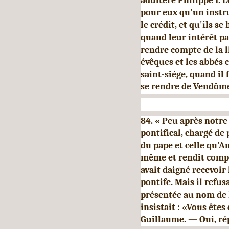
adultère Philippe I. L
pour eux qu'un instr
le crédit, et qu'ils s
quand leur intérêt par
rendre compte de la l
évêques et les abbés
saint-siége, quand il 
se rendre de Vendôme
84. « Peu après notre
pontifical, chargé de 
du pape et celle qu'An
même et rendit compt
avait daigné recevoir 
pontife. Mais il refus
présentée au nom de l
insistait : «Vous ête
Guillaume. — Oui, ré