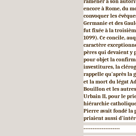
ramener à son autorit
encore à Rome, du moi
con­voquer les évêque
Germanie et des Gaule
fut fixée à la troisi
1099). Ce concile, au
caractère exceptionn
pères qui devaient y 
pour objet la confirm
investitures, la cléro
rap­pelle qu'après la 
et la mort du légat A
Bouillon et les autres
Urbain II, pour le pri
hiérarchie catholiqu
Pierre avait fondé la 
priaient aussi d'inté
--------------------