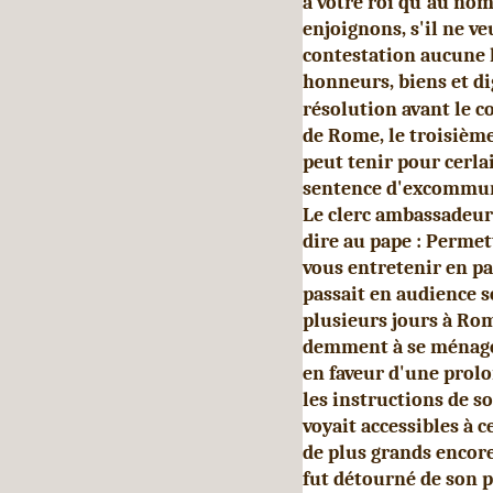
à votre roi qu'au nom
enjoignons, s'il ne v
contestation aucune 
honneurs, biens et di
résolution avant le co
de Rome, le troisièm
peut tenir pour cerlai
sentence d'excommuni
Le clerc ambassadeur 
dire au pape : Permet
vous entretenir en par
passait en audience 
plusieurs jours à Ro
demment à se ménager
en faveur d'une prolo
les instruc­tions de s
voyait accessibles à 
de plus grands encore
fut détourné de son p