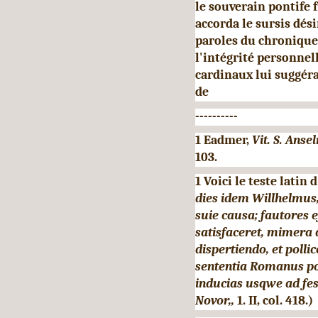
le souverain pontife 
accorda le sursis dés
paroles du chronique
l'intégrité personnell
cardinaux lui suggéra
de
----------
1 Eadmer,
Vit. S. Anse
103.
1 Voici le teste latin
dies idem Willhelmus,
suie causa; fautores e
satisfaceret, mimera 
dispertiendo, et poll
sententia Romanus pon
inducias usqwe ad fest
Novor,,
1. II, col. 418.)