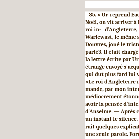
85. « Or, reprend Ead
Noël, on vit arriver 
roi in- d'Angleterre,
Warlewast, le même a
Douvres, joué le tri
parlé3. Il était char
la lettre écrite par U
étrange envoyé s'acqu
qui dut plus fard lui
«Le roi d'Angleterre 
mande, par mon interm
médiocrement étonné 
avoir la pensée d'inte
d'Anselme. — Après c
un instant le silence
rait quelques explica
une seule parole. For