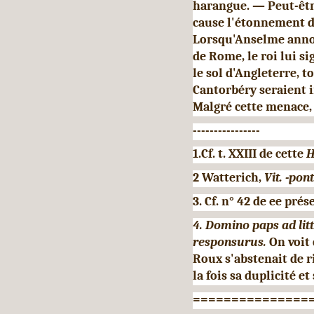
harangue. — Peut-être
cause l'étonnement du
Lorsqu'Anselme an­non
de Rome, le roi lui si
le sol d'Angleterre, t
Cantorbéry seraient 
Malgré cette menace,
----------------
1.Cf. t. XXIII de cette
H
2 Watterich,
Vit. -pon
3. Cf. n° 42 de ee prés
4. Domino paps ad li
responsurus.
On voit
Roux s'abstenait de ri
la fois sa duplicité et
===============