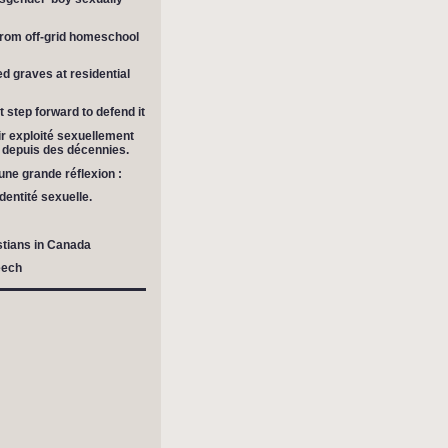
 from off-grid homeschool
ed graves at residential
 step forward to defend it
r exploité sexuellement
es depuis des décennies.
ne grande réflexion :
dentité sexuelle.
stians in Canada
eech