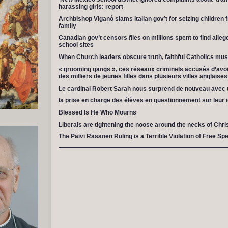
harassing girls: report
Archbishop Viganò slams Italian gov’t for seizing children
family
Canadian gov’t censors files on millions spent to find alleg
school sites
When Church leaders obscure truth, faithful Catholics must
« grooming gangs », ces réseaux criminels accusés d’avoi
des milliers de jeunes filles dans plusieurs villes anglais
Le cardinal Robert Sarah nous surprend de nouveau avec u
la prise en charge des élèves en questionnement sur leur i
Blessed Is He Who Mourns
Liberals are tightening the noose around the necks of Chri
The Päivi Räsänen Ruling is a Terrible Violation of Free Sp