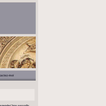
tactez-moi
nsgender’ boy sexually