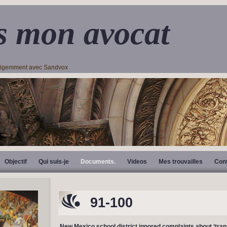
s mon avocat
lligemment avec Sandvox
Objectif
Qui suis-je
Documents.
Videos
Mes trouvailles
Con
91-100
New Mexico school district ignored complaints about ‘tra