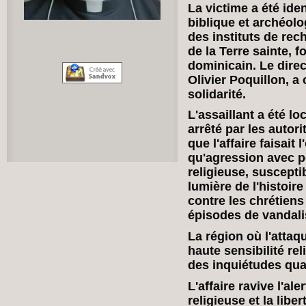
La victime a été id
biblique et archéolo
des instituts de rec
de la Terre sainte, f
dominicain. Le direc
Olivier Poquillon, a 
solidarité.
L'assaillant a été l
arrêté par les autori
que l'affaire faisait
qu'agression avec p
religieuse, suscepti
lumière de l'histoir
contre les chrétien
épisodes de vandali
La région où l'attaq
haute sensibilité rel
des inquiétudes quan
L'affaire ravive l'ale
religieuse et la libe