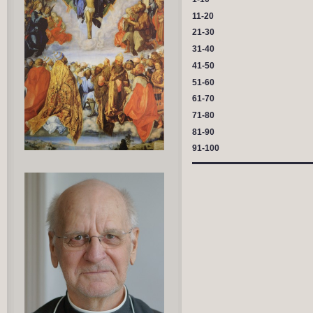
11-20
21-30
31-40
41-50
51-60
61-70
71-80
81-90
91-100