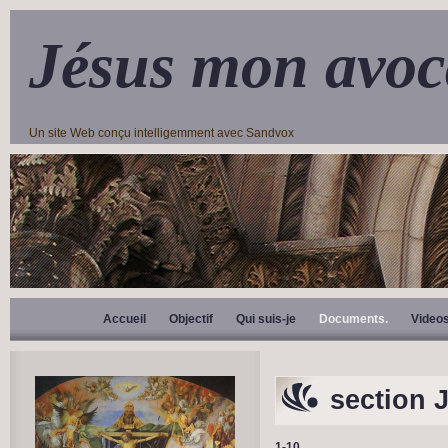
Jésus mon avoc
Un site Web conçu intelligemment avec Sandvox
Accueil
Objectif
Qui suis-je
Documents.
Video
section 
1-10