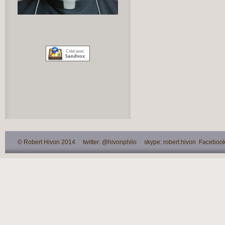
© Robert Hivon 2014 twitter: @hivonphilo skype: robert.hivon Facebook