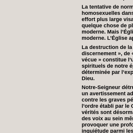
La tentative de norm
homosexuelles dans l
effort plus large vi
quelque chose de p
moderne. Mais l’Égl
moderne. L’Église ap
La destruction de la
discernement », de «
vécue » constitue l
spirituels de notre 
déterminée par l’exp
Dieu.
Notre-Seigneur dét
un avertissement ad
contre les graves pé
l’ordre établi par l
vérités sont désorm
des voix au sein mêm
provoquer une profo
inquiétude parmi les