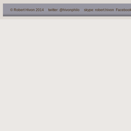
© Robert Hivon 2014 twitter: @hivonphilo skype: robert.hivon Facebook