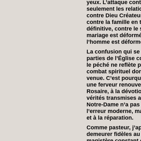
yeux. L’attaque con
seulement les relat
contre Dieu Créateur
contre la famille en
définitive, contre l
mariage est déform
l’homme est déform
La confusion qui se
parties de l’Église c
le péché ne reflète 
combat spirituel do
venue. C’est pourquo
une ferveur renouvel
Rosaire, à la dévotio
vérités transmises a
Notre-Dame n’a pas 
l’erreur moderne, ma
et à la réparation.
Comme pasteur, j’app
demeurer fidèles au 
magistère constant e