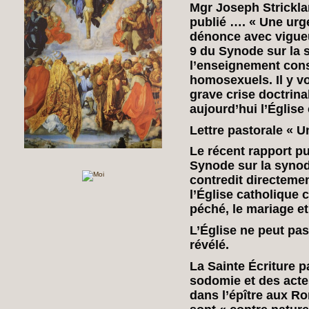
Mgr Joseph Strickla
publié …. « Une urge
dénonce avec vigueu
9 du Synode sur la s
l’enseignement const
homosexuels. Il y v
grave crise doctrina
aujourd’hui l’Église
Lettre pastorale « U
Le récent rapport pu
Synode sur la synod
contredit directeme
l’Église catholique 
péché, le mariage et 
L’Église ne peut pa
révélé.
La Sainte Écriture p
sodomie et des acte
dans l’épître aux Ro