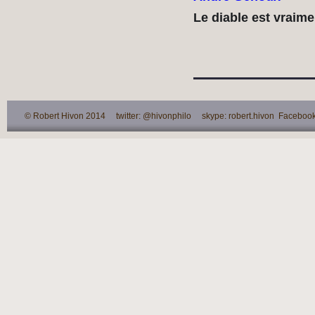
Le diable est vraime
© Robert Hivon 2014 twitter: @hivonphilo skype: robert.hivon Facebook