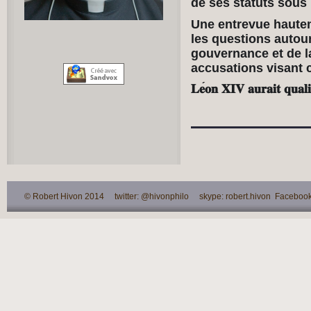
de ses statuts sous 
Une entrevue hautem
les questions autour
gouvernance et de la
accusations visant c
𝐋𝐞
𝐨𝐧
𝐗𝐈𝐕
𝐚𝐮𝐫𝐚𝐢𝐭
𝐪𝐮𝐚𝐥𝐢
© Robert Hivon 2014 twitter: @hivonphilo skype: robert.hivon Facebook