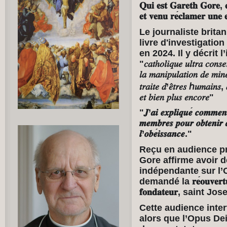
𝐐𝐮𝐢
𝐞𝐬𝐭
𝐆𝐚𝐫𝐞𝐭𝐡
𝐆𝐨𝐫𝐞
,

𝐞𝐭
𝐯𝐞𝐧𝐮
𝐫𝐞
𝐜𝐥𝐚𝐦𝐞𝐫
𝐮𝐧𝐞

Le journaliste britan
livre d'investigation
en 2024. Il y décrit
"
𝑐𝑎𝑡ℎ𝑜𝑙𝑖𝑞𝑢𝑒
𝑢𝑙𝑡𝑟𝑎
𝑐𝑜𝑛𝑠𝑒
𝑙𝑎
𝑚𝑎𝑛𝑖𝑝𝑢𝑙𝑎𝑡𝑖𝑜𝑛
𝑑𝑒
𝑚𝑖𝑛
𝑡𝑟𝑎𝑖𝑡𝑒
𝑑
’
𝑒̂𝑡𝑟𝑒𝑠
ℎ𝑢𝑚𝑎𝑖𝑛𝑠
,
𝑒𝑡
𝑏𝑖𝑒𝑛
𝑝𝑙𝑢𝑠
𝑒𝑛𝑐𝑜𝑟𝑒
"
"
𝑱
’
𝒂𝒊
𝒆𝒙𝒑𝒍𝒊𝒒𝒖𝒆
́
𝒄𝒐𝒎𝒎𝒆𝒏
𝒎𝒆𝒎𝒃𝒓𝒆𝒔
𝒑𝒐𝒖𝒓
𝒐𝒃𝒕𝒆𝒏𝒊𝒓
𝒍
’
𝒐𝒃𝒆
𝒊𝒔𝒔𝒂𝒏𝒄𝒆
."
Reçu en audience pr
Gore affirme avoir 
indépendante sur l’O
demandé la
𝐫𝐞
𝐨𝐮𝐯𝐞𝐫𝐭
𝐟𝐨𝐧𝐝𝐚𝐭𝐞𝐮𝐫
, saint Jos
Cette audience inte
alors que l’Opus De