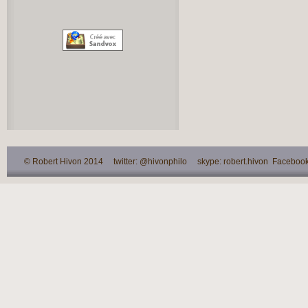
© Robert Hivon 2014 twitter: @hivonphilo skype: robert.hivon Facebook