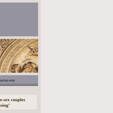
tactez-moi
e-sex couples
sing’