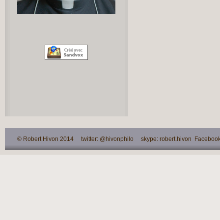
© Robert Hivon 2014 twitter: @hivonphilo skype: robert.hivon Facebook