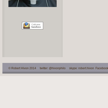
© Robert Hivon 2014 twitter: @hivonphilo skype: robert.hivon Facebook