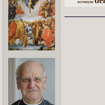
de
acronym