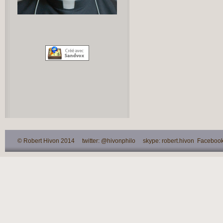
© Robert Hivon 2014 twitter: @hivonphilo skype: robert.hivon Facebook