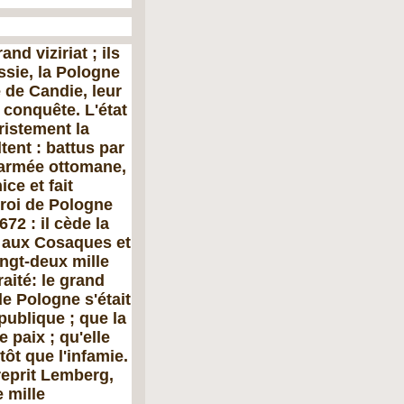
nd viziriat ; ils
ssie, la Pologne
e de Candie, leur
e conquête. L'état
ristement la
tent : battus par
L'armée ottomane,
ce et fait
 roi de Pologne
72 : il cède la
e aux Cosaques et
ingt-deux mille
raité: le grand
 de Pologne s'était
ublique ; que la
 paix ; qu'elle
tôt que l'infamie.
reprit Lemberg,
e mille