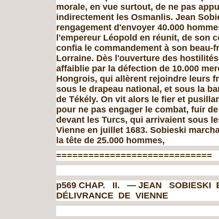
morale, en vue surtout, de ne pas app
indirectement les Osmanlis. Jean Sobie
rengagement d'en­voyer 40.000 hommes 
l'empereur Léopold en réunit, de son c
confia le commandement à son beau-fr
Lorraine. Dès l'ouverture des hostilités
affaiblie par la défection de 10.000 me
Hongrois, qui allè­rent rejoindre leurs f
sous le drapeau national, et sous la ba
de Tékély. On vit alors le fier et pusil
pour ne pas engager le combat, fuir de v
devant les Turcs, qui arrivaient sous l
Vienne en juillet 1683. Sobieski marcha
la tête de 25.000 hommes,
=============================
p569 CHAP. II. — JEAN SOBIESKI
DÉLIVRANCE DE VIENNE