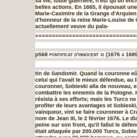
sa vie, toute guerrière, n'est qu'un en
belles actions. En 1665, il épousait une
Marie-Casimire de la Grange d'Arquien, 
d'honneur de la reine Marie-Louise de
actuellement veuve du pala-
==============================
p568
pontificat d'innocent xi
(1676
a
1689
tin de Sandomir. Quand la couronne eû
celui qui l'avait le mieux défendue, au l
couronner, Sobieski alla de nouveau, e
combattre les ennemis de la Pologne.
résista à ses efforts; mais les Turcs n
profiter de leurs avantages et Sobieski
vainqueur, vint se faire couronner à Cr
nom de Jean III, le 2 février 1676. Le d
peine sur son front, qu'il fallut le défen
était attaquée par 200.000 Turcs, Sobies