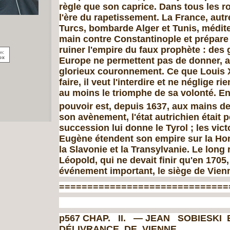
règle que son caprice. Dans tous les r
l'ère du rape­tissement. La France, autr
Turcs, bombarde Alger et Tunis, médit
main contre Constantinople et prépare
ruiner l'empire du faux prophète : des 
Europe ne permettent pas de donner, a
glorieux couronnement. Ce que Louis 
faire, il veut l'inter­dire et ne néglige r
au moins le triomphe de sa volonté. En 
pouvoir est, depuis 1637, aux mains de
son avènement, l'état autrichien était 
succession lui donne le Tyrol ; les vict
Eugène étendent son empire sur la Hong
la Slavonie et la Transylvanie. Le long
Léopold, qui ne devait finir qu'en 1705,
événement important, le siège de Vien
==============================
p567 CHAP. II. — JEAN SOBIESKI
DÉLIVRANCE DE VIENNE