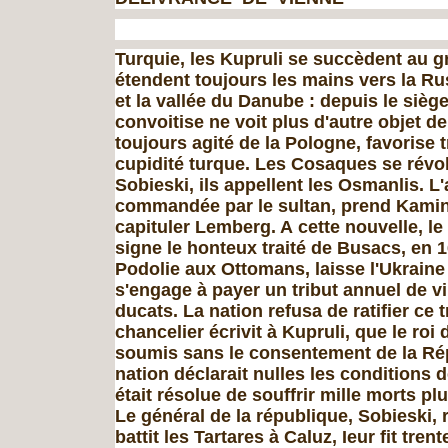
Turquie, les Kupruli se succèdent au gra
étendent toujours les mains vers la Ru
et la vallée du Da­nube : depuis le sièg
convoitise ne voit plus d'au­tre objet d
toujours agité de la Pologne, favorise t
cupidité turque. Les Cosaques se révol
Sobieski, ils appellent les Osmanlis. 
com­mandée par le sultan, prend Kamini
capituler Lemberg. A cette nouvelle, le
signe le honteux traité de Busacs, en 16
Podolie aux Ottomans, laisse l'Ukrain
s'engage à payer un tribut annuel de v
ducats. La nation refusa de ratifier ce t
chan­celier écrivit à Kupruli, que le roi
soumis sans le consentement de la Rép
nation déclarait nulles les conditions de
était résolue de souffrir mille morts plu
Le général de la république, Sobieski, 
battit les Tartares à Caluz, Ieur fit trent