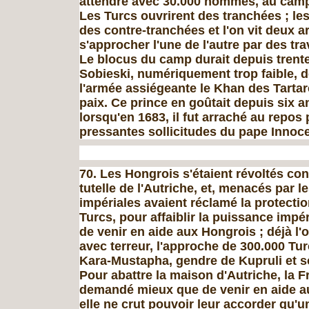
attendre avec 30.000 hommes, au cam
Les Turcs ouvrirent des tranchées ; les
des contre-tranchées et l'on vit deux 
s'approcher l'une de l'autre par des tr
Le blocus du camp durait depuis trente
Sobieski, numériquement trop faible, 
l'armée assié­geante le Khan des Tartare
paix. Ce prince en goû­tait depuis six 
lorsqu'en 1683, il fut arraché au repos 
pressantes sollicitudes du pape Innoce
70. Les Hongrois s'étaient révoltés con
tutelle de l'Autriche, et, menacés par l
impériales avaient réclamé la protecti
Turcs, pour affaiblir la puissance impér
de venir en aide aux Hongrois ; déjà l'
avec terreur, l'approche de 300.000 Tur
Kara-Mustapha, gendre de Kupruli et 
Pour abattre la maison d'Autriche, la F
demandé mieux que de venir en aide a
elle ne crut pouvoir leur accor­der qu'