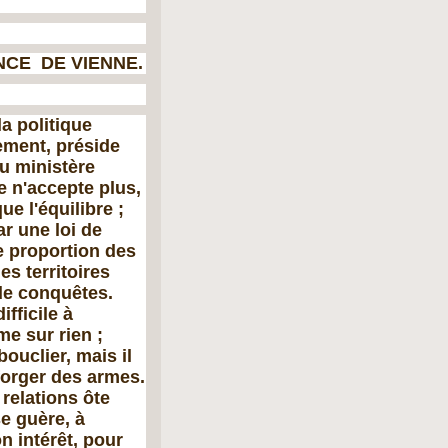
ANCE DE VIENNE.
a politique
ement, préside
du ministère
e n'accepte plus,
e l'équili­bre ;
ar une loi de
e proportion des
es territoires
 de conquêtes.
fficile à
me sur rien ;
ouclier, mais il
 forger des armes.
 relations ôte
se guère, à
n intérêt, pour