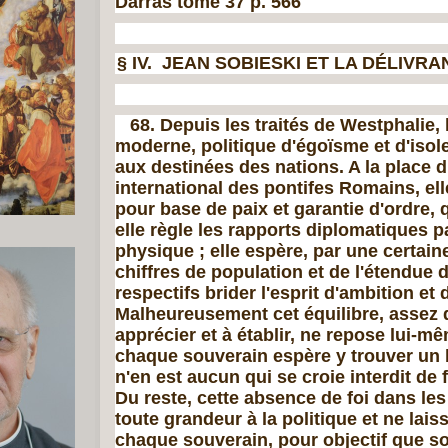
Darras tome 37 p. 566
§ IV. JEAN SOBIESKI ET LA DÉLIVR
68. Depuis les traités de Westphalie, l
moderne, poli­tique d'égoïsme et d'isol
aux destinées des nations. A la place 
international des pontifes Romains, ell
pour base de paix et garantie d'ordre, qu
elle règle les rapports diplomatiques p
physique ; elle espère, par une certain
chiffres de population et de l'étendue d
respectifs brider l'esprit d'ambition et
Malheureusement cet équilibre, assez di
apprécier et à établir, ne repose lui-mê
chaque sou­verain espère y trouver un b
n'en est aucun qui se croie interdit de
Du reste, cette absence de foi dans les
toute grandeur à la politique et ne lais
chaque souverain, pour objectif que so