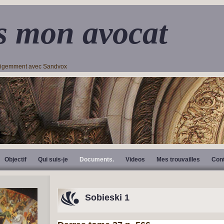
s mon avocat
lligemment avec Sandvox
Objectif
Qui suis-je
Documents.
Videos
Mes trouvailles
Con
Sobieski 1