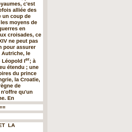
oyaumes, c'est
efois alliée des
e un coup de
 les moyens de
guerres en
ux croisades, ce
XIV ne peut pas
ien pour assurer
Autriche, le
er
 Léopold I
; à
peu étendu ; une
oires du prince
rie, la Croatie,
 règne de
 n'offre qu'un
ne. En
==
 ET LA