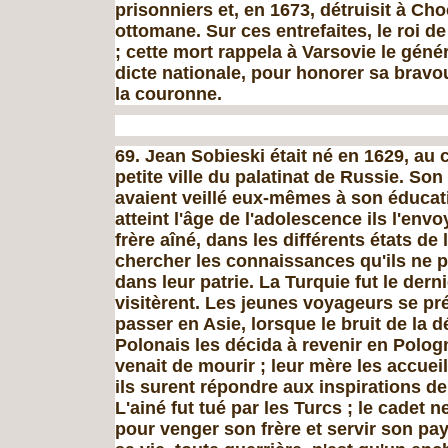
prisonniers et, en 1673, détruisit à C
ottomane. Sur ces entrefaites, le roi d
; cette mort rappela à Var­sovie le géné
dicte nationale, pour honorer sa bravou
la couronne.
69. Jean Sobieski était né en 1629, au 
petite ville du palatinat de Russie. Son
avaient veillé eux-mêmes à son éducati
atteint l'âge de l'adolescence ils l'env
frère aîné, dans les différents états de 
chercher les connaissances qu'ils ne 
dans leur patrie. La Turquie fut le derni
visitèrent. Les jeunes voyageurs se pr
passer en Asie, lorsque le bruit de la d
Polonais les décida à revenir en Polog
venait de mourir ; leur mère les accueill
ils surent répondre aux inspirations de
L'ainé fut tué par les Turcs ; le cadet 
pour venger son frère et servir son pay