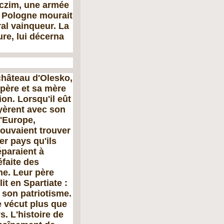
hoczim, une armée
e Pologne mourait
ral vainqueur. La
re, lui décerna
château d'Olesko,
 père et sa mère
on. Lorsqu'il eût
oyèrent avec son
l'Europe,
pouvaient trouver
er pays qu'ils
éparaient à
éfaite des
ne. Leur père
it en Spartiate :
 son patriotisme.
ne vécut plus que
s. L'histoire de