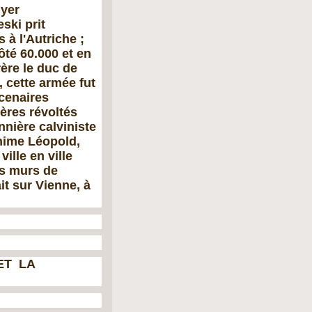
uyer
ski prit
à l'Autriche ;
ôté 60.000 et en
ère le duc de
, cette armée fut
rcenaires
rères révoltés
nnière calviniste
lanime Léopold,
ille en ville
es murs de
it sur Vienne, à
 ET LA