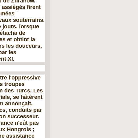
p de Zuranow.
 assiégés firent
armées
avaux souterrains.
 jours, lorsque
détacha de
s et obtint la
ans les douceurs,
par les
nt XI.
tre l'oppressive
es troupes
on des Turcs. Les
iale, se hâtèrent
on annonçait,
cs, conduits par
son successeur.
rance n'eût pas
ux Hongrois ;
une assistance