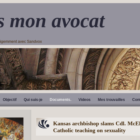
s mon avocat
lligemment avec Sandvox
Objectif
Qui suis-je
Documents.
Videos
Mes trouvailles
Con
Kansas archbishop slams Cdl. McEl
Catholic teaching on sexuality