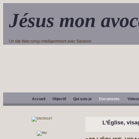
Jésus mon avoc
Un site Web conçu intelligemment avec Sandvox
Accueil
Objectif
Qui suis-je
Documents.
Video
L’Église, visa