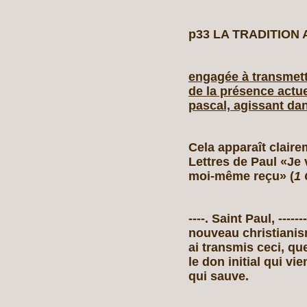
p33 LA TRADITION
engagée à transmett
de la présence actu
pascal, agissant dan
Cela apparaît clair
Lettres de Paul «Je 
moi‑même reçu» (
1
----. Saint Paul, ----
nouveau christianisme
ai transmis ceci, qu
le don initial qui vi
qui sauve.