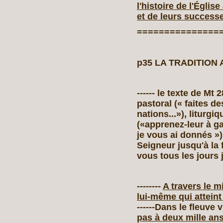
l'histoire de l'Églis
et de leurs success
===============
p35 LA TRADITION
------ le texte de Mt
pastoral (« faites de
nations...»), liturgi
(«apprenez‑leur à 
je vous ai donnés »)
Seigneur jusqu'à la 
vous tous les jours 
--------
A travers le m
lui‑même qui atteint 
------Dans le fleuve 
pas à deux mille ans