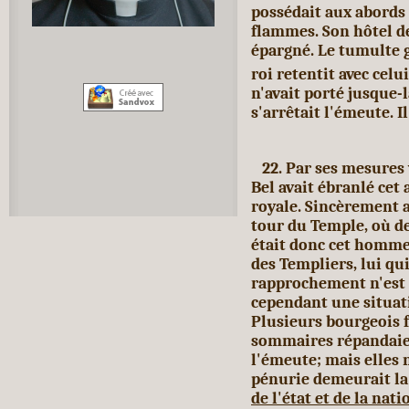
possédait aux abords 
flammes. Son hôtel de
épargné. Le tumulte 
roi retentit avec celu
n'avait porté jusque-l
s'arrêtait l'émeute. Il
22. Par ses mesures v
Bel avait ébranlé cet 
royale. Sincèrement a
tour du Temple, où de
était donc cet homme? 
des Templiers, lui qui
rapprochement n'est pa
cependant une situati
Plu
sieurs bourgeois 
sommaires répan
dai
l'émeute; mais elles 
pénurie demeurait l
de l'état et de la nati