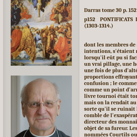
Darras tome 30 p. 152
p152 PONTIFICATS
(1303-1314.)
dont les membres de 
intentions,
s'étaient 
lorsqu'il eût pu si fa
un vrai pillage, une
une fois de plus d'al
proportions effrayant
confusion ; le commer
comme un
point d'ar
livre tournoi était t
mais on la rendait au
sorte qu'il se ruinai
comble de l'exaspérati
directeur des monnaie
objet de sa fureur. L
nommées Courtils ou C