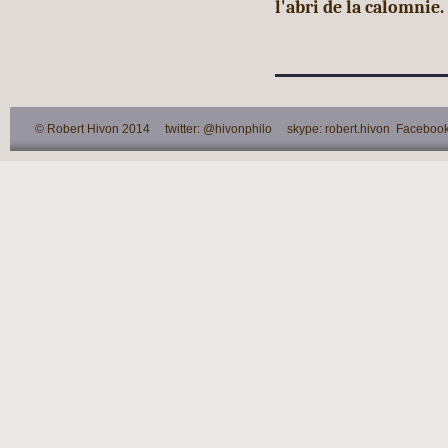
l'abri de la calomnie.
© Robert Hivon 2014 twitter: @hivonphilo skype: robert.hivon Facebook