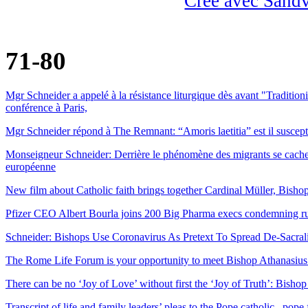
Créé avec Sand
71-80
Mgr Schneider a appelé à la résistance liturgique dès avant "Traditioni
conférence à Paris,
Mgr Schneider répond à The Remnant: “Amoris laetitia” est il suscepti
Monseigneur Schneider: Derrière le phénomène des migrants se cache
européenne
New film about Catholic faith brings together Cardinal Müller, Bisho
Pfizer CEO Albert Bourla joins 200 Big Pharma execs condemning ruli
Schneider: Bishops Use Coronavirus As Pretext To Spread De-Sacrali
The Rome Life Forum is your opportunity to meet Bishop Athanasius
There can be no ‘Joy of Love’ without first the ‘Joy of Truth’: Bis
Transcript of life and family leaders’ pleas to the Pope catholic , pope 