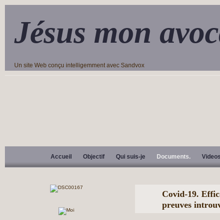
Jésus mon avoc
Un site Web conçu intelligemment avec Sandvox
Accueil
Objectif
Qui suis-je
Documents.
Video
Covid-19. Effic
preuves introu