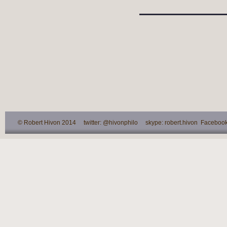
© Robert Hivon 2014 twitter: @hivonphilo skype: robert.hivon Facebook