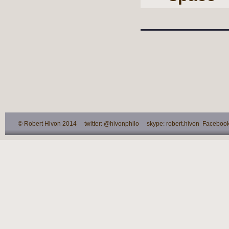
© Robert Hivon 2014 twitter: @hivonphilo skype: robert.hivon Facebook