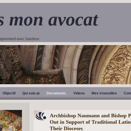
s mon avocat
lligemment avec Sandvox
Objectif
Qui suis-je
Documents.
Videos
Mes trouvailles
Con
Archbishop Naumann and Bishop P
Out in Support of Traditional Lati
Their Dioceses