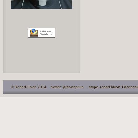
© Robert Hivon 2014 twitter: @hivonphilo skype: robert.hivon Facebook