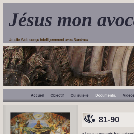
Jésus mon avoc
Un site Web conçu intelligemment avec Sandvox
Accueil
Objectif
Qui suis-je
Documents.
Video
81-90
« Les sacrements font aujourd’