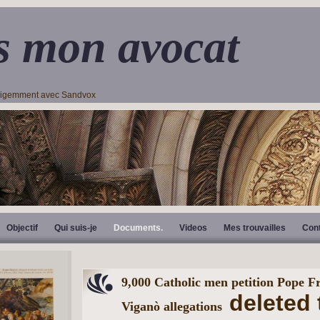
s mon avocat
lligemment avec Sandvox
Objectif
Qui suis-je
Documents.
Videos
Mes trouvailles
Con
9,000 Catholic men petition Pope F
deleted 
Viganò allegations