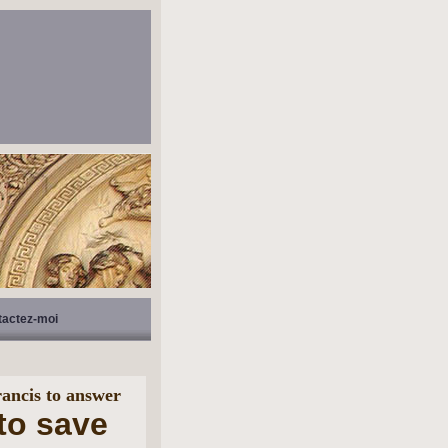
tactez-moi
rancis to answer
to save