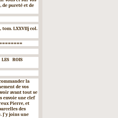
, de pureté et de
.,
tom. LXXVIIj col.
========
LES
ROIS
recommander la
rnement de vos
avoir avant tout se
s envoie une clef
reux Pierre, et
r­celles des
 J'y joins une