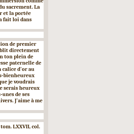
e immersion comme
 du sacrement. La
r et la portée
 fait loi dans
sion de premier
blit directement
n ton plein de
esse paternelle de
 calice d'or au
rès-bienheureux
que je voudrais
Je serais heu­reux
s-unes de ses
nivers. J'aime à me
,
tom. LXXVII, col.