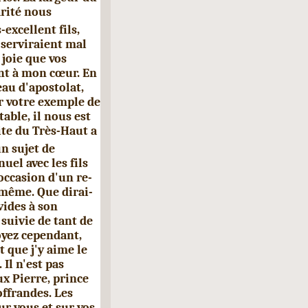
rité nous
-excellent fils,
 serviraient mal
 joie que vos
ent à mon cœur. En
au d'apostolat,
r votre exemple de
table, il nous est
ite du Très-Haut a
un sujet de
uel avec les fils
'occasion d'un re­
-même. Que dirai-
 vides à son
suivie de tant de
royez cependant,
t que j'y aime le
Il n'est pas
x Pierre, prince
offrandes. Les
ur vous et sur vos