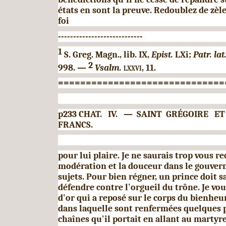
états en sont la preuve. Redoublez de zèle
foi
----------------------------
1
S. Greg. Magn., lib.
IX,
Epist.
LXi;
Patr. lat
2
998. —
Vsalm.
lxxvi,
11.
==============================
p233 CHAT.
IV.
—
SAINT
GRÉGOIRE
ET
FRANCS.
pour lui plaire. Je ne saurais trop vous 
modé­ration et la douceur dans le gouve
sujets. Pour bien régner, un prince doit s
défendre contre l'orgueil du trône. Je vou
d'or qui a reposé sur le corps du bienheu
dans laquelle sont renfermées quelques pa
chaînes qu'il portait en allant au martyre.