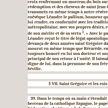
croix renfermant un morceau du bois sac
rédemption et des cheveux de saint Jean-B
transmets en même temps à notre révéren
coévêque Léandre le pallium, hon­neur q
lui rendre, en conformité avec les tra­diti
métropolitaine, avec vos propres désirs, 
1
de son mérite et de sa vertu
. » Avec le p
Léandre reçut le titre de légat apostoliqu
devança de deux années saint Grégoire da
mourut en même temps que Récarède, en 
toujours honoré en lui son docteur et son
principal de son retour à l'unité. Il laiss
digne de lui, dans la per­sonne de son frèr
Séville.
§
VII. Saint Grégoire et les rois
39. Dans le temps où sa main s'étendait
berceau de la catholique Espagne, le pape 