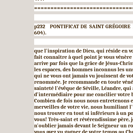
==============================
p232
PONTIFICAT DE
SAINT GRÉGOIRE 
604).
que l'inspiration de Dieu, qui réside en v
fait connaître à quel point je vous vénère 
arrive par fois que la grâce de Jésus-Christ
les espaces, des hommes inconnus les uns
qui ne vous ont jamais vu jouissent de v
renommée. Je recommande en toute vénér
sainteté l'évêque de Séville, Léandre, qui 
d'intermédiaire pour me concilier votre b
Combien de fois nous nous entretenons 
merveilles de votre vie, nous humiliant l'
nous trouver en tout si inférieurs à un po
vous! Très-saint et révérendissime père, j
n'oublier jamais devant le Sei­gneur un r
vous avez vu gagner de votre temps au Chr