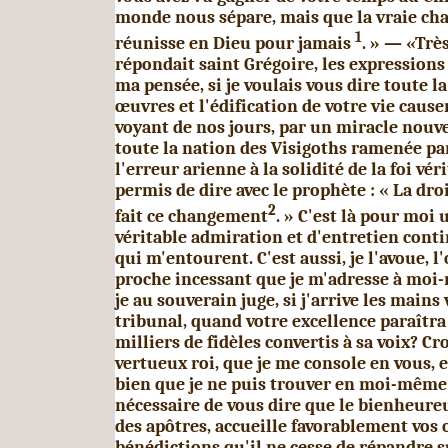
monde nous sépare, mais que la vraie cha
1
réunisse en Dieu pour jamais
. » — «Très
répondait saint Grégoire, les expressions
ma pensée, si je voulais vous dire toute la
œuvres et l'édi­fication de votre vie caus
voyant de nos jours, par un miracle nouve
toute la nation des Visigoths ramenée pa
l'erreur arienne à la solidité de la foi véri
permis de dire avec le prophète : « La dro
2
fait ce changement
. » C'est là pour moi 
véritable admiration et d'entretien contin
qui m'entourent. C'est aussi, je l'avoue, l
proche incessant que je m'adresse à moi
je au souverain juge, si j'arrive les mains
tribunal, quand votre excellence paraîtra 
milliers de fidèles convertis à sa voix? C
vertueux roi, que je me console en vous, e
bien que je ne puis trouver en moi-même. 
nécessaire de vous dire que le bienheureu
des apôtres, accueille favorablement vos 
bénédictions qu'il ne cesse de répandre s