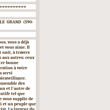
==========
LE GRAND (590-
ous, vous a déjà
et vous aime. Il
 unit, à travers
 aux autres; ceux
otre bonne
ation à votre
a servi
ienveillance.
ensemble des
un et l'autre de
ntife tel que
e vous supplie de
oi et un peuple que
ist. La largeur du