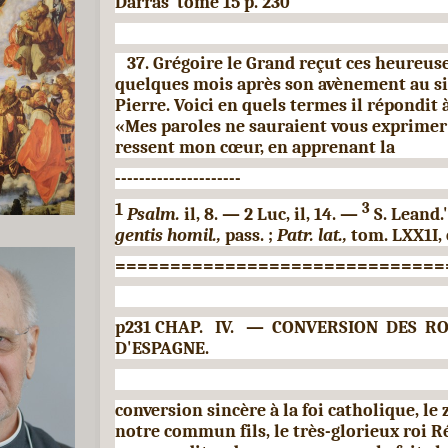
Darras
tome 15 p. 230
37. Grégoire le Grand reçut ces heureus
quelques
mois après son avènement au si
Pierre. Voici en quels
termes il répondit à
«Mes paroles ne sauraient vous exprimer 
ressent mon cœur, en apprenant la
---------------------
1
3
Psalm.
il, 8. — 2 Luc, il, 14. —
S. Leand.'
gentis homil.,
pass. ;
Patr. lat.,
tom. LXX1I, 
==============================
p231 CHAP.
IV.
—
CONVERSION
DES
RO
D'ESPAGNE.
conversion sincère à la foi catholique, le z
notre commun fils, le très-glorieux roi R