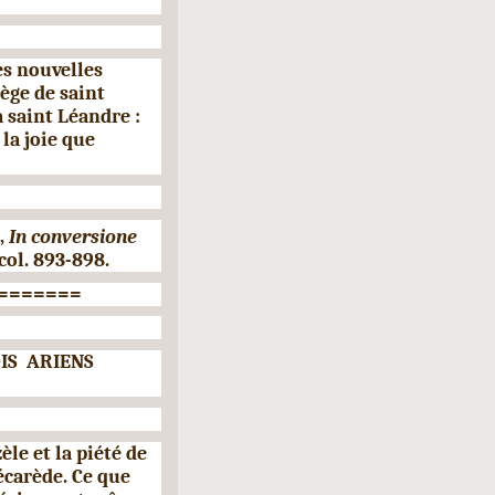
es nouvelles
ège de saint
 saint Léandre :
la joie que
,
In conversione
col. 893-898.
=======
IS
ARIENS
èle et la piété de
écarède. Ce que