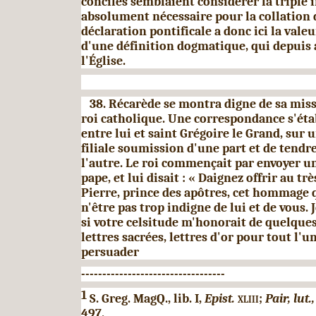
conciles semblaient considérer la tripl
abso­lument nécessaire pour la collation
déclaration pontificale a donc ici la valeu
d'une définition dog­matique, qui depuis a
l'Église.
38. Récarède se montra digne de sa mis
roi catholique. Une correspondance s'éta
entre lui et
saint Grégoire le Grand, sur u
filiale soumission d'une
part et de tendr
l'autre. Le roi commençait par envoyer un
pape, et lui disait : « Daignez offrir au t
Pierre, prince des apôtres, cet hommage 
n'être pas trop indigne de lui et de vous. 
si votre celsitude m'honorait de quelque
lettres sacrées, lettres d'or pour tout l'u
persuader
----------------------------------
1
S. Greg. MagQ., lib.
I,
Epist.
xliii;
Pair, lut.
497.