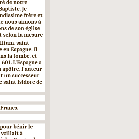
ré de notre
aptiste. Je
dissime frère et
ue nous aimons à
ons de son église
et selon la mesure
allium, saint
e en Espagne. Il
ns la tombe, et
601. L'Espagne a
 apôtre, l'auteur
ait un successeur
e saint Isidore de
 Francs.
 pour bénir le
veillait à