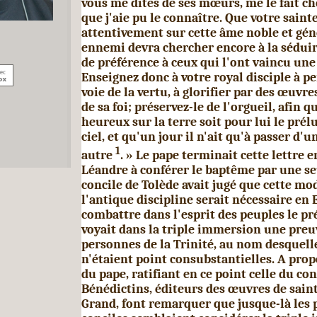
vous me dites de ses mœurs, me le fait c
que j'aie pu le con­naître. Que votre sainte
attentivement sur cette âme noble et gén
ennemi devra chercher encore à la séduire
de préférence à ceux qui l'ont vaincu une
Enseignez donc à votre royal disciple à pe
voie de la vertu, à glorifier par des œuvre
de sa foi; préservez-le de l'orgueil, afin 
heureux sur la terre soit pour lui le prélu
ciel, et qu'un jour il n'ait qu'à passer d
1
autre
. » Le pape terminait cette lettre 
Léandre à conférer le baptême par une s
concile de Tolède avait jugé que cette mod
l'antique discipline serait nécessaire en
combattre dans l'esprit des peuples le pr
voyait dans la triple immersion une preuv
personnes de la Trinité, au nom desquelles
n'étaient point consubstantielles. A prop
du pape, ratifiant en ce point celle du con
Bénédictins, éditeurs des œuvres de saint
Grand, font remarquer que jusque-là les p