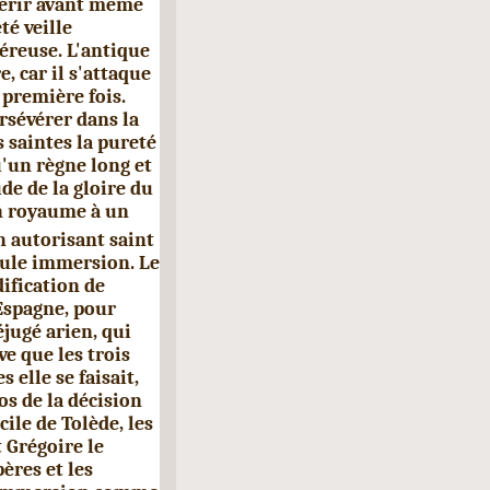
hérir avant même
té veille
éreuse. L'antique
, car il s'attaque
 première fois.
rsévérer dans la
s saintes la pureté
qu'un règne long et
de de la gloire du
'un royaume à un
en autorisant saint
eule immersion. Le
ifi­cation de
 Espagne, pour
éjugé arien, qui
e que les trois
 elle se faisait,
os de la décision
cile de Tolède, les
 Grégoire le
ères et les