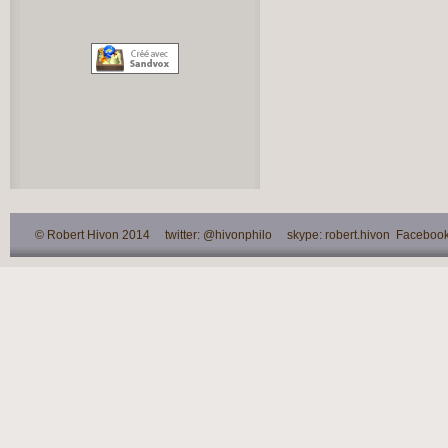
© Robert Hivon 2014 twitter: @hivonphilo skype: robert.hivon Facebook