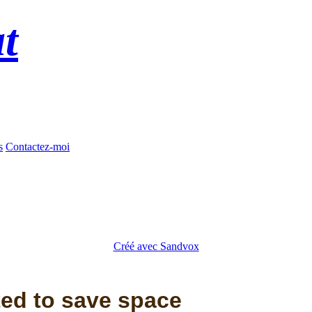
t
s
Contactez-moi
Créé avec Sandvox
ted to save space