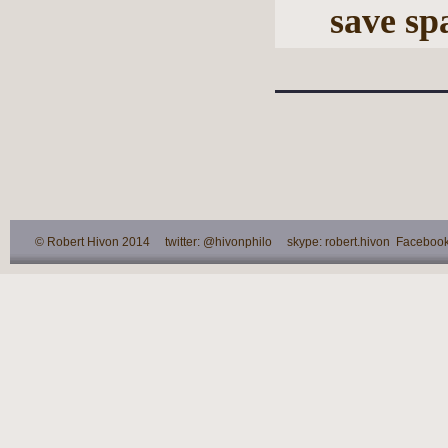
save sp
© Robert Hivon 2014 twitter: @hivonphilo skype: robert.hivon Facebook