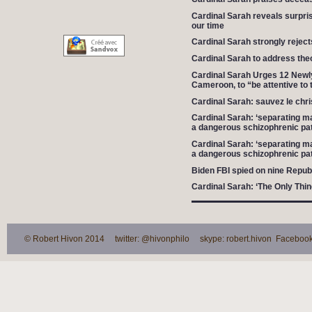
Cardinal Sarah reveals surpris
our time
Cardinal Sarah strongly reject
Cardinal Sarah to address the
Cardinal Sarah Urges 12 Newly
Cameroon, to “be attentive to 
Cardinal Sarah: sauvez le chri
Cardinal Sarah: ‘separating ma
a dangerous schizophrenic pa
Cardinal Sarah: ‘separating ma
a dangerous schizophrenic pa
Biden FBI spied on nine Repu
Cardinal Sarah: ‘The Only Thi
© Robert Hivon 2014 twitter: @hivonphilo skype: robert.hivon Facebook