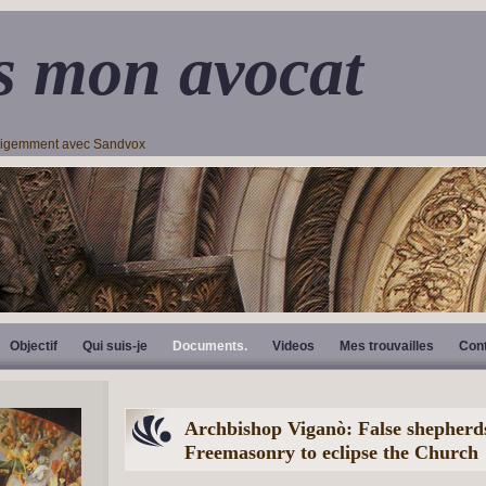
s mon avocat
lligemment avec Sandvox
Objectif
Qui suis-je
Documents.
Videos
Mes trouvailles
Con
Archbishop Viganò: False shepherd
Freemasonry to eclipse the Church