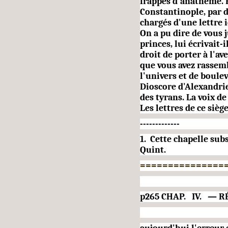
frappés d'anathème. E
Constantinople, par d
chargés d'une lettre 
On a pu dire de vous j
princes, lui écrivait-i
droit de porter à l'av
que vous avez rassem
l'univers et de boulev
Dioscore d'Alexandrie
des tyrans. La voix de
Les lettres de ce siè
-------------
1.
Cette chapelle subs
Quint.
===============
p265 CHAP.
IV.
— R