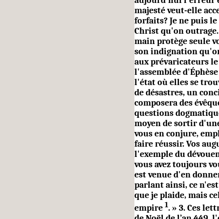
aujourd'hui l'erreur 
majesté veut-elle acc
forfaits? Je ne puis l
Christ qu'on outrage.
main protège seule vo
son indignation qu'on 
aux prévaricateurs le 
l'assemblée d'Éphèse 
l'état où elles se tr
de désastres, un conci
composera des évêque
questions dogmatiques
moyen de sortir d'une
vous en conjure, empl
faire réussir. Vos au
l'exemple du dévouem
vous avez toujours vo
est venue d'en donne
parlant ainsi, ce n'es
que je plaide, mais ce
1
empire
. » 3. Ces le
de Noël de l’an 449, 