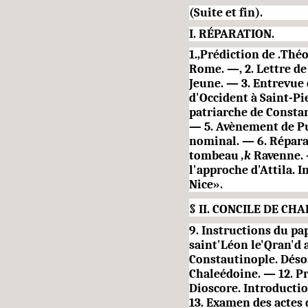
(Suite et fin).
I.
RÉPARATION.
1.,Prédiction de .Thé
Rome. —, 2. Lettre de
Jeune. — 3. Entrevue
d'Occident à Saint-P
patriarche de Consta
— 5. Avènement
de P
nominal. — 6. Réparat
tombeau
,k
Ravenne. 
l'approche d'Attila. 
Nice».
§
II.
CONCILE DE CH
9. Instructions du pap
saint'Léon le'Qran'd a
Constautinople. Déso
Chaleédoine. — 12. P
Dioscore. Introducti
13. Examen des actes