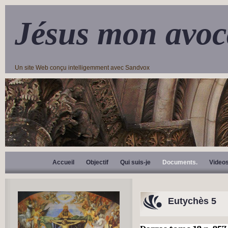
Jésus mon avoc
Un site Web conçu intelligemment avec Sandvox
Accueil
Objectif
Qui suis-je
Documents.
Video
Eutychès 5