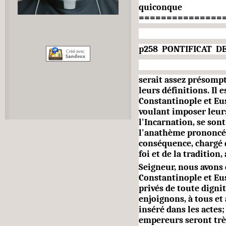
quiconque
===============
p258
P
ONTIFICAT
DE
serait assez présompt
leurs dé­finitions. Il 
Constantinople et Eu
voulant imposer leurs
l'Incarnation, se son
l'anathème prononcé p
conséquence, chargé d
foi et de la tradition
Seigneur, nous avons
Constantinople et Eu
privés de toute digni
enjoignons, à tous et 
inséré dans les actes;
empereurs seront trè