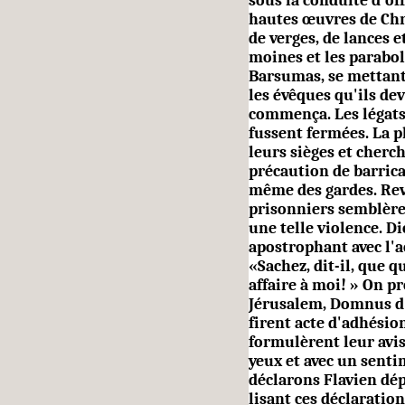
sous la conduite d'of
hautes œuvres de Chr
de verges, de lances e
moines et les parabo
Barsumas, se mettant 
les évêques qu'ils de
commença. Les légats 
fussent fermées. La p
leurs sièges et cherch
précaution de barricad
même des gardes. Reve
prisonniers semblère
une telle violence. Di
apostrophant avec l'ac
«Sachez, dit-il, que 
affaire à moi! » On p
Jérusalem, Domnus d'
firent acte d'adhésion.
formulèrent leur avis
yeux et avec un senti
déclarons Flavien dép
lisant ces déclaration