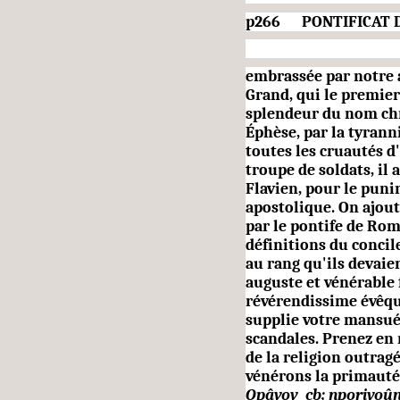
p266
PONTIFICAT 
embrassée par notre 
Grand, qui le premier
splendeur du nom chr
Éphèse, par la tyrann
toutes les cruautés d
troupe de soldats, il
Flavien, pour le pun
apostolique. On ajoute
par le pontife de Rom
définitions du concile
au rang qu'ils devaie
auguste et vénérable f
révérendissime évêqu
supplie votre mansué
scan­dales. Prenez en 
de la religion outrag
vénérons la primaut
Opâvov
cb; nporiyoû