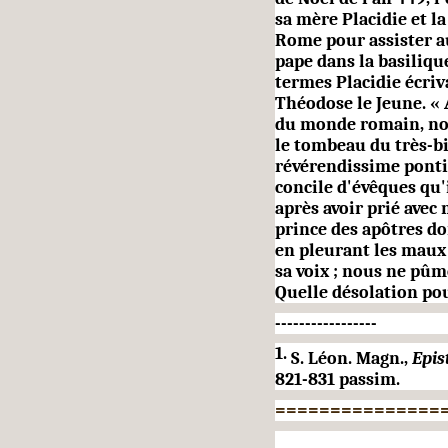
sa mère Placidie et l
Rome pour assister a
pape dans la basilique
termes Placidie écriv
Théodose le Jeune. « 
du monde romain, notr
le tombeau du très-b
révérendissime pont
concile d'évêques qu'i
après avoir prié avec 
prince des apôtres don
en pleurant les maux 
sa voix ; nous ne pûm
Quelle désolation pou
-----------------
1.
S. Léon. Magn.,
Epis
821-831
passim.
===============