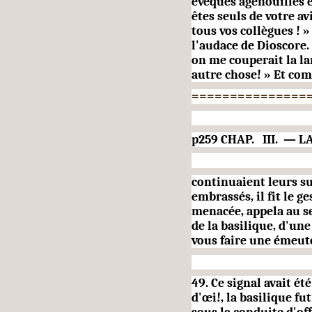
évêques agenouillés e
êtes seuls de votre a
tous vos collè­gues !
l'audace de Dioscore.
on me couperait la lan
autre chose! » Et co
===============
p259 CHAP.
III.
— LA
continuaient leurs su
embras­sés, il fit le 
menacée, appela au se
de la basilique, d'une
vous faire une émeute
49. Ce signal avait ét
d'œi!, la basilique f