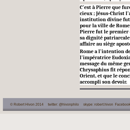
C'est à Pierre que fu
cieux ; Jésus-Christ l
institution di­vine f
pour la ville de Rom
Pierre fut le premier
sa dignité patriarcal
affaire au siège apost
Rome a l'intention d
l'impératrice Eudoxia
message du même genr
Chrysaphius fit répon
Orient, et que le con
accompli son devoir.
© Robert Hivon 2014 twitter: @hivonphilo skype: robert.hivon Facebook