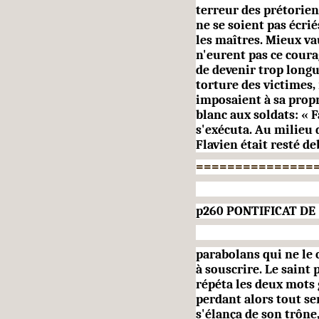
terreur des prétorien
ne se soient pas écri
les maîtres. Mieux va
n'eurent pas ce cour
de devenir trop longu
torture des victimes,
imposaient à sa propr
blanc aux soldats: « Fa
s'exécuta. Au milieu d
Flavien était resté d
===============
p260
PONTIFICAT DE
parabolans qui ne le 
à sous­crire. Le saint
répéta les
deux mots 
perdant alors tout sen
s'élança de son trône