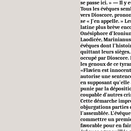
se passe ici. » — Il 
Tous les évêques semb
vers Dios
core, prono
se
« J'en appelle. »
Le
latine plus brève enc
Onésiphore d'Iconium
Laodicée, Marinianus
évêques dont l'histoi
quittant leurs sièges,
occupé par Dioscore.
les genoux de ce tyra
«Flavien est inno­cent 
autorise une sentence
en supposant qu'elle 
punie par la dépositi
coupable d'autres cri
Cette dé­marche impré
objurgations par­tie
l'assemblée. L'évêque 
commettre un premier
favorable pour en fair