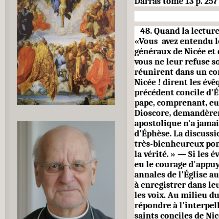
Darras tome 13 p. 257
48. Quand la lecture 
«Vous
avez entendu l
généraux de Nicée et 
vous ne leur refuse s
réunirent dans un con
Nicée ! dirent les év
précédent concile d'É
pape, comprenant, eux
Dioscore, demandèrent
apostolique n'a jamais
d'Éphèse. La discussio
très-bienheureux pon
la vérité. » — Si les
eu le courage d'appuy
annales de l'Église a
à enregistrer dans leu
les voix. Au milieu du
répondre à l'interpell
saints conciles de Ni