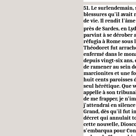
51. Le surlendemain, s
blessures qu'il avait 
de vie. Il rendit l'âm
près de Sardes, en Ly
parvint à se dérober a
réfugia à Rome sous l
Théodoret fut arraché 
enfermé dans le mona
depuis vingt-six ans, 
de ramener au sein de
marcionites et une fo
huit cents paroisses 
seul hérétique. Que vo
appelle à son tribunal
de me frapper, je n'i
j'attendrai en silence
Grand, dès qu'il fut i
décret qui annulait t
cette nouvelle, Diosc
s'embarqua pour Cons