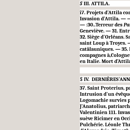
§
III.
ATTILA.
î7.
Projets d'Attila c
Invasion d'Attila. —
—
— :30..Terreur des
Pa
Geneviève. — 31. Entr
32. Siège d'Orléans. S
saint Loup à
Troyes. —
catâlauniques. — 35. 
compagnes à,Cologne. 
en Italie. Mort d’Attil
§
IV.
DERNIÈRES'ANN
37. Saint Proterius, 
Intrusion d'un évêqu
Logomachie survies 
J'Anatolius, patriarc
Valentinien 111. Inva
suève Ricimer
en Occ
Pulchérie. Léonle Th