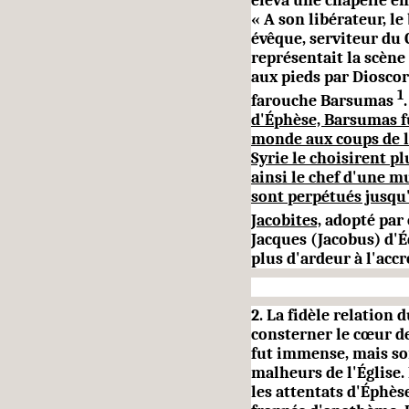
éleva une chapelle en
« A son libérateur, le
évêque, serviteur du C
représen­tait la scèn
aux pieds par Dioscor
1
farouche Barsumas
d'Éphèse, Barsumas fu
monde aux coups de la
Syrie le choisirent pl
ainsi le chef d'une m
sont perpétués jusqu'
Jacobites,
adopté par 
Jacques (Jacobus) d'Éd
plus d'ardeur à l'ac­c
2. La fidèle relation 
conster­ner le cœur d
fut immense, mais so
malheurs de l'Église.
les attentats d'Éphèse