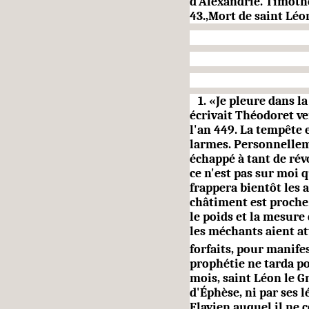
d'Alexandrie. Timot
43.,Mort de saint Léo
1.
«Je pleure dans la
écri­vait Théodoret 
l'an 449. La tempête 
larmes. Person­nellem
échappé à tant de révo
ce n'est pas sur moi 
frappera bientôt les 
châtiment est proche
le poids et la mesure
les méchants aient at
forfaits, pour manifes
prophétie ne tarda po
mois, saint Léon le 
d'Éphèse, ni par ses l
Flavien auquel il ne c