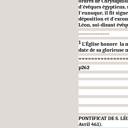
ordres de Chrysaphius
d'évêques égyptiens, 
l'eunuque, il fit sign
déposition et d'exco
Léon, soi-disant évê
------------------
1
L'Église honore
la 
date de sa glorieuse 
===============
p262
PONTIFICAT DE S. LÉ
Avril 461).