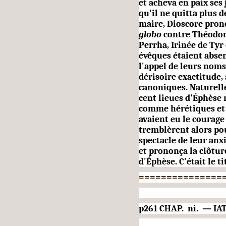
et acheva en paix ses 
qu'il ne quitta plus 
maire, Dioscore pron
globo
contre Théodore
Perrha, Irinée de Tyr
évêques étaient absent
l'appel de leurs noms
dérisoire exactitude, 
canoniques. Naturell
cent lieues d'Éphèse
comme hérétiques et c
avaient eu le cou­rage
tremblèrent alors po
spectacle de leur anxi
et prononça la clôtu
d'Éphèse. C'était le t
===============
p261 CHAP.
ni.
— IA